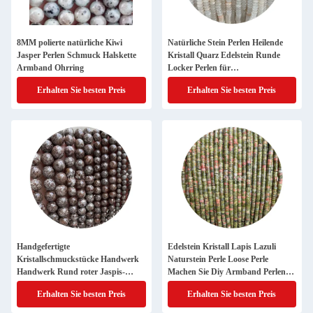
8MM polierte natürliche Kiwi
Natürliche Stein Perlen Heilende
Jasper Perlen Schmuck Halskette
Kristall Quarz Edelstein Runde
Armband Ohrring
Locker Perlen für
Schmuckherstellung
Erhalten Sie besten Preis
Erhalten Sie besten Preis
Handgefertigte
Edelstein Kristall Lapis Lazuli
Kristallschmuckstücke Handwerk
Naturstein Perle Loose Perle
Handwerk Rund roter Jaspis-
Machen Sie Diy Armband Perlen
Perlen für Armbänder Halsketten
für Schmuckherstellung
Erhalten Sie besten Preis
Erhalten Sie besten Preis