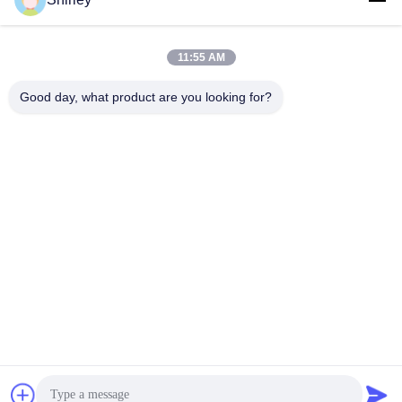
shirley@nature-trend.com
E-Mail-Adresse
11:55 AM
Good day, what product are you looking for?
0086-18148506772
Phone
Shenzhen Jane Cheng Development Co.,
Limited
Get a Quote
Shenzhen Jane Cheng Development Co., Limited