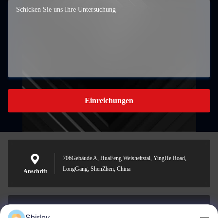
Einreichungen
706Gebäude A, HuaFeng Weisheitstal, YingHe Road,
LongGang, ShenZhen, China
Anschrift
Shirley