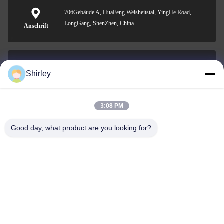
706Gebäude A, HuaFeng Weisheitstal, YingHe Road,
LongGang, ShenZhen, China
Anschrift
Shirley
shirley@nature-trend.com
E-Mail-Adresse
3:08 PM
Good day, what product are you looking for?
0086-18148506772
Phone
Shenzhen Jane Cheng Development Co.,
Limited