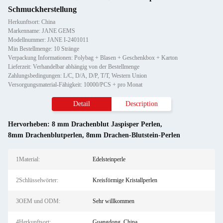
Schmuckherstellung
Herkunftsort: China
Markenname: JANE GEMS
Modellnummer: JANE I-2401011
Min Bestellmenge: 10 Stränge
Verpackung Informationen: Polybag + Blasen + Geschenkbox + Karton
Lieferzeit: Verhandelbar abhängig von der Bestellmenge
Zahlungsbedingungen: L/C, D/A, D/P, T/T, Western Union
Versorgungsmaterial-Fähigkeit: 10000/PCS + pro Monat
Detail
Description
Hervorheben:
8 mm Drachenblut Jaspisper Perlen
,
8mm Drachenblutperlen
,
8mm Drachen-Blutstein-Perlen
1Material:
Edelsteinperle
2Schlüsselwörter:
Kreisförmige Kristallperlen
3OEM und ODM:
Sehr willkommen
4Herkunftsort:
Guangdong, China