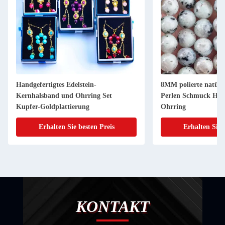
Handgefertigtes Edelstein-
8MM polierte natürl
Kernhalsband und Ohrring Set
Perlen Schmuck Hal
Kupfer-Goldplattierung
Ohrring
Erhalten Sie besten Preis
Erhalten Sie 
KONTAKT