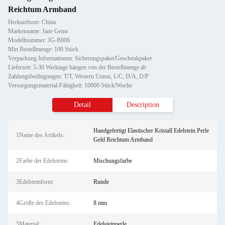
Reichtum Armband
Herkunftsort: China
Markenname: Jane Gems
Modellnummer: JG-B006
Min Bestellmenge: 100 Stück
Verpackung Informationen: Sicherungspaket/Geschenkpaket
Lieferzeit: 5-30 Werktage hängen von der Bestellmenge ab
Zahlungsbedingungen: T/T, Western Union, L/C, D/A, D/P
Versorgungsmaterial-Fähigkeit: 10000 Stück/Woche
Detail
Description
Handgefertigt Elastischer Kristall Edelstein Perle
1Name des Artikels:
Geld Reichtum Armband
2Farbe der Edelsteine:
Mischungsfarbe
3Edelsteinform:
Runde
4Größe des Edelsteins:
8 mm
5Material:
Edelsteinperle