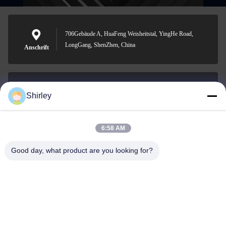
706Gebäude A, HuaFeng Weisheitstal, YingHe Road,
LongGang, ShenZhen, China
Anschrift
Shirley
shirley@nature-trend.com
E-Mail-Adresse
6:58 AM
Good day, what product are you looking for?
0086-18148506772
Phone