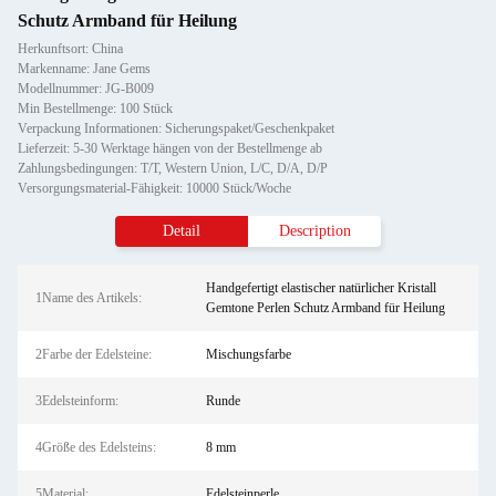
Schutz Armband für Heilung
Herkunftsort: China
Markenname: Jane Gems
Modellnummer: JG-B009
Min Bestellmenge: 100 Stück
Verpackung Informationen: Sicherungspaket/Geschenkpaket
Lieferzeit: 5-30 Werktage hängen von der Bestellmenge ab
Zahlungsbedingungen: T/T, Western Union, L/C, D/A, D/P
Versorgungsmaterial-Fähigkeit: 10000 Stück/Woche
Detail
Description
Handgefertigt elastischer natürlicher Kristall
1Name des Artikels:
Gemtone Perlen Schutz Armband für Heilung
2Farbe der Edelsteine:
Mischungsfarbe
3Edelsteinform:
Runde
4Größe des Edelsteins:
8 mm
5Material:
Edelsteinperle