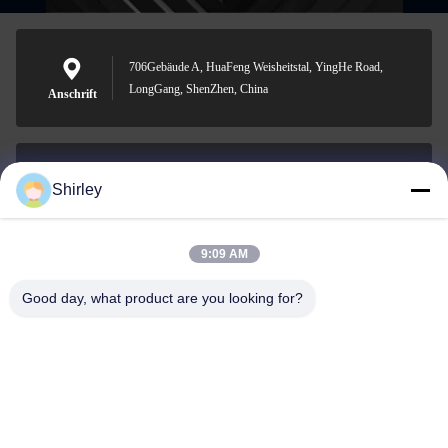
706Gebäude A, HuaFeng Weisheitstal, YingHe Road,
LongGang, ShenZhen, China
Anschrift
Shirley
shirley@nature-trend.com
E-Mail-Adresse
9:09 AM
Good day, what product are you looking for?
0086-18148506772
Phone