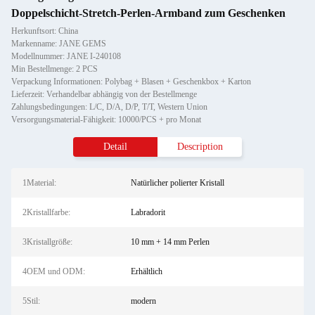
Doppelschicht-Stretch-Perlen-Armband zum Geschenken
Herkunftsort: China
Markenname: JANE GEMS
Modellnummer: JANE I-240108
Min Bestellmenge: 2 PCS
Verpackung Informationen: Polybag + Blasen + Geschenkbox + Karton
Lieferzeit: Verhandelbar abhängig von der Bestellmenge
Zahlungsbedingungen: L/C, D/A, D/P, T/T, Western Union
Versorgungsmaterial-Fähigkeit: 10000/PCS + pro Monat
Detail
Description
1Material:
Natürlicher polierter Kristall
2Kristallfarbe:
Labradorit
3Kristallgröße:
10 mm + 14 mm Perlen
4OEM und ODM:
Erhältlich
5Stil:
modern