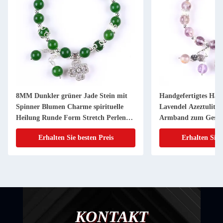
8MM Dunkler grüner Jade Stein mit
Handgefertigtes Ha
Spinner Blumen Charme spirituelle
Lavendel Azeztulit N
Heilung Runde Form Stretch Perlen
Armband zum Gesc
Armband
Erhalten Sie besten Preis
Erhalten Sie 
KONTAKT