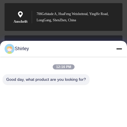
706Gebäude A, HuaFeng Weisheitstal, YingHe Road,
LongGang, ShenZhen, China
Anschrift
Shirley
shirley@nature-trend.com
E-Mail-Adresse
12:16 PM
Good day, what product are you looking for?
0086-18148506772
Phone
Shenzhen Jane Cheng Development Co.,