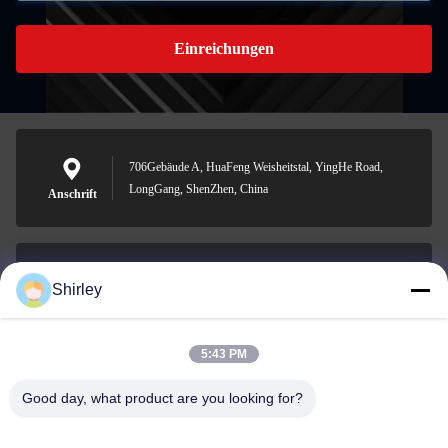
Einreichungen
706Gebäude A, HuaFeng Weisheitstal, YingHe Road,
LongGang, ShenZhen, China
Anschrift
Shirley
shirley@nature-trend.com
E-Mail-Adresse
5:43 PM
Good day, what product are you looking for?
0086-18148506772
Phone