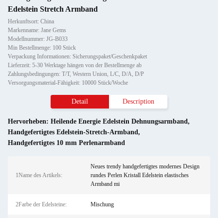
Edelstein Stretch Armband
Herkunftsort: China
Markenname: Jane Gems
Modellnummer: JG-B033
Min Bestellmenge: 100 Stück
Verpackung Informationen: Sicherungspaket/Geschenkpaket
Lieferzeit: 5-30 Werktage hängen von der Bestellmenge ab
Zahlungsbedingungen: T/T, Western Union, L/C, D/A, D/P
Versorgungsmaterial-Fähigkeit: 10000 Stück/Woche
Detail
Description
Hervorheben:
Heilende Energie Edelstein Dehnungsarmband
,
Handgefertigtes Edelstein-Stretch-Armband
,
Handgefertigtes 10 mm Perlenarmband
Neues trendy handgefertigtes modernes Design
1Name des Artikels:
rundes Perlen Kristall Edelstein elastisches
Armband mi
2Farbe der Edelsteine:
Mischung