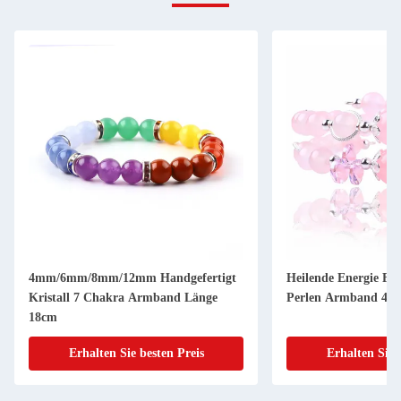
4mm/6mm/8mm/12mm Handgefertigt
Heilende Energie Fra
Kristall 7 Chakra Armband Länge
Perlen Armband 4/6
18cm
Erhalten Sie besten Preis
Erhalten Sie 