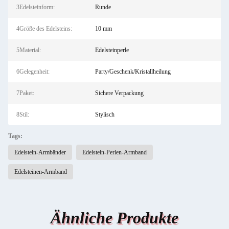
3Edelsteinform:
Runde
4Größe des Edelsteins:
10 mm
5Material:
Edelsteinperle
6Gelegenheit:
Party/Geschenk/Kristallheilung
7Paket:
Sichere Verpackung
8Stil:
Stylisch
Tags:
Edelstein-Armbänder
Edelstein-Perlen-Armband
Edelsteinen-Armband
Ähnliche Produkte