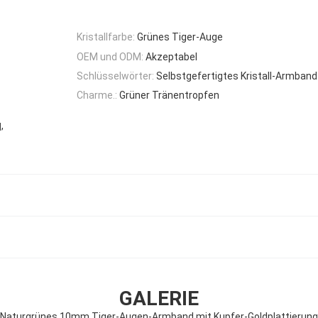
Kristallfarbe:
Grünes Tiger-Auge
OEM und ODM:
Akzeptabel
Schlüsselwörter:
Selbstgefertigtes Kristall-Armband
Charme.:
Grüner Tränentropfen
,
d
GALERIE
Naturgrünes 10mm Tiger-Augen-Armband mit Kupfer-Goldplattierung