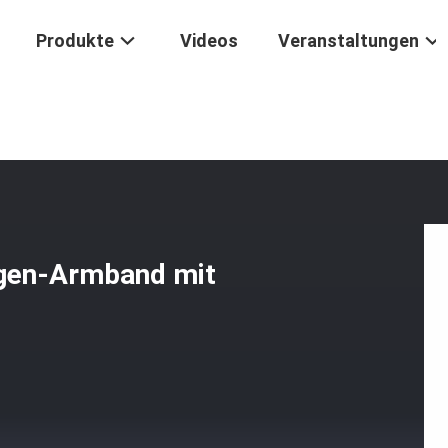
Produkte
Videos
Veranstaltungen
kstücke
/
Naturgrünes 10mm Tiger-Augen-Armband Mit Kupfer-Goldp
gen-Armband mit