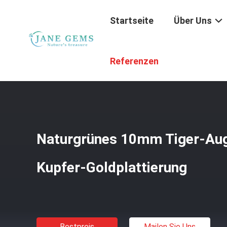
Startseite
Über Uns
Startseite
/
Produkte
/
Handgemachte Edelsteinschmuc
Referenzen
Naturgrünes 10mm Tiger-Au
Kupfer-Goldplattierung
Bestpreis
Mailen Sie Uns