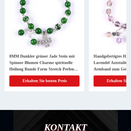
8MM Dunkler grüner Jade Stein mit
Handgefertigtes Ha
Spinner Blumen Charme spirituelle
Lavendel Azeztulit N
Heilung Runde Form Stretch Perlen
Armband zum Gesc
Armband
Erhalten Sie besten Preis
Erhalten Sie 
KONTAKT