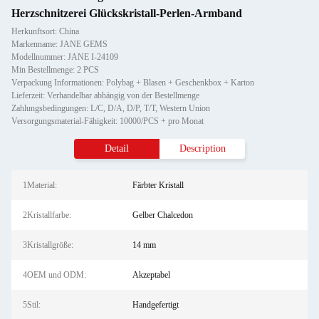
Herzschnitzerei Glückskristall-Perlen-Armband
Herkunftsort: China
Markenname: JANE GEMS
Modellnummer: JANE I-24109
Min Bestellmenge: 2 PCS
Verpackung Informationen: Polybag + Blasen + Geschenkbox + Karton
Lieferzeit: Verhandelbar abhängig von der Bestellmenge
Zahlungsbedingungen: L/C, D/A, D/P, T/T, Western Union
Versorgungsmaterial-Fähigkeit: 10000/PCS + pro Monat
Detail
Description
1Material:
Färbter Kristall
2Kristallfarbe:
Gelber Chalcedon
3Kristallgröße:
14 mm
4OEM und ODM:
Akzeptabel
5Stil:
Handgefertigt