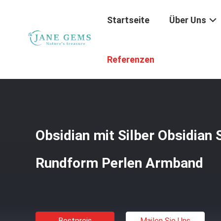
Startseite
Über Uns
Startseite
/
Produkte
/
Handgemachte Edelsteinschmuc
Referenzen
Obsidian mit Silber Obsidian
Rundform Perlen Armband
Bestpreis
Mailen Sie Uns