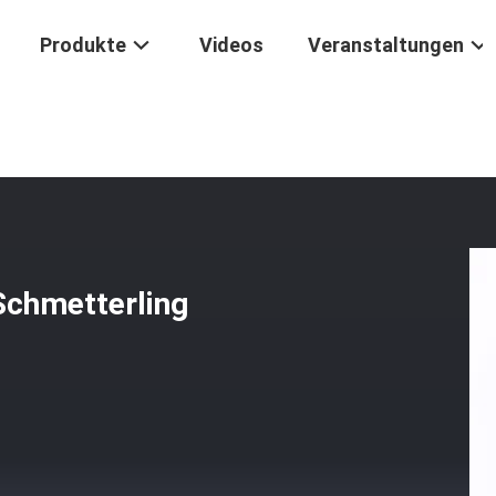
Produkte
Videos
Veranstaltungen
kstücke
/
Obsidian Mit Silber Obsidian Schmetterling Rundform Per
 Schmetterling