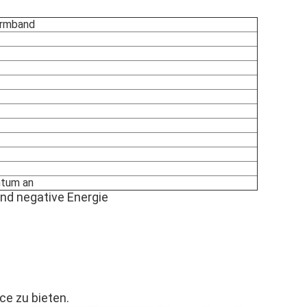
Armband
htum an
nd negative Energie
e zu bieten.