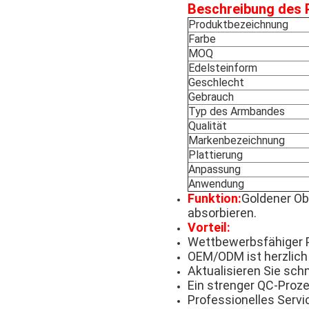
Beschreibung des 
Produktbezeichnung
Farbe
MOQ
Edelsteinform
Geschlecht
Gebrauch
Typ des Armbandes
Qualität
Markenbezeichnung
Plattierung
Anpassung
Anwendung
Funktion:
Goldener Ob
absorbieren.
Vorteil:
Wettbewerbsfähiger P
OEM/ODM ist herzlich
Aktualisieren Sie schn
Ein strenger QC-Proze
Professionelles Serv