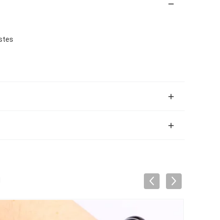
stes
d