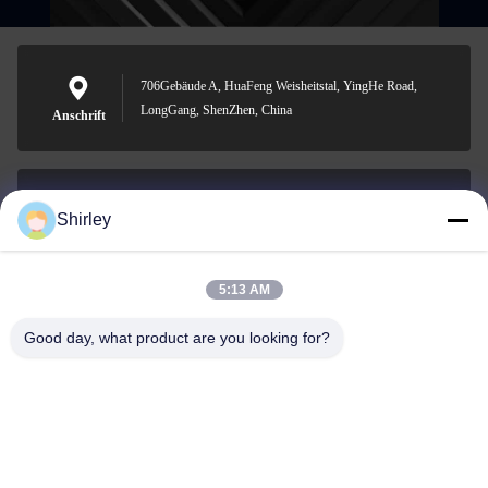
706Gebäude A, HuaFeng Weisheitstal, YingHe Road,
LongGang, ShenZhen, China
Anschrift
Shirley
shirley@nature-trend.com
E-Mail-Adresse
5:13 AM
Good day, what product are you looking for?
0086-18148506772
Phone