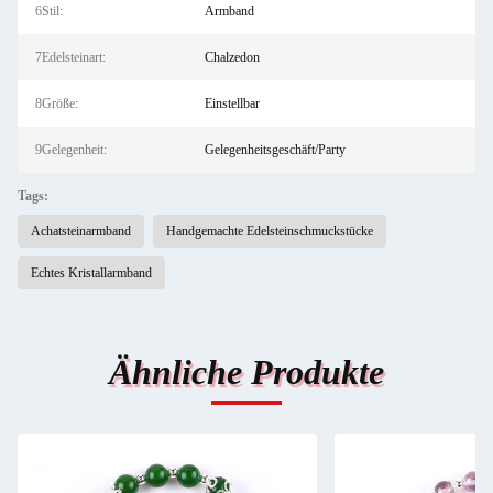
6Stil:
Armband
7Edelsteinart:
Chalzedon
8Größe:
Einstellbar
9Gelegenheit:
Gelegenheitsgeschäft/Party
Tags:
Achatsteinarmband
Handgemachte Edelsteinschmuckstücke
Echtes Kristallarmband
Ähnliche Produkte