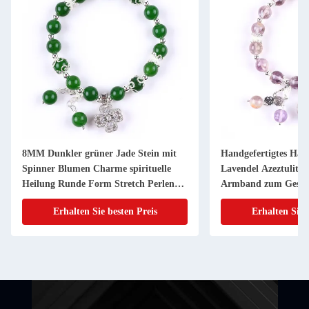
8MM Dunkler grüner Jade Stein mit
Handgefertigtes Ha
Spinner Blumen Charme spirituelle
Lavendel Azeztulit N
Heilung Runde Form Stretch Perlen
Armband zum Gesc
Armband
Erhalten Sie besten Preis
Erhalten Sie 