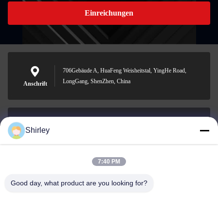
Einreichungen
706Gebäude A, HuaFeng Weisheitstal, YingHe Road,
LongGang, ShenZhen, China
Anschrift
Shirley
shirley@nature-trend.com
E-Mail-Adresse
7:40 PM
Good day, what product are you looking for?
0086-18148506772
Phone