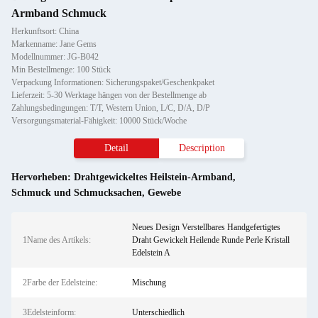
Armband Schmuck
Herkunftsort: China
Markenname: Jane Gems
Modellnummer: JG-B042
Min Bestellmenge: 100 Stück
Verpackung Informationen: Sicherungspaket/Geschenkpaket
Lieferzeit: 5-30 Werktage hängen von der Bestellmenge ab
Zahlungsbedingungen: T/T, Western Union, L/C, D/A, D/P
Versorgungsmaterial-Fähigkeit: 10000 Stück/Woche
Detail
Description
Hervorheben:
Drahtgewickeltes Heilstein-Armband
,
Schmuck und Schmucksachen
,
Gewebe
Neues Design Verstellbares Handgefertigtes
1Name des Artikels:
Draht Gewickelt Heilende Runde Perle Kristall
Edelstein A
2Farbe der Edelsteine:
Mischung
3Edelsteinform:
Unterschiedlich