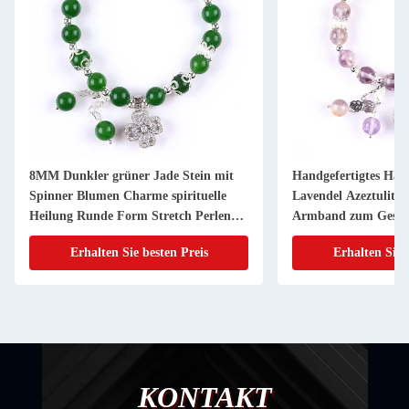
8MM Dunkler grüner Jade Stein mit
Handgefertigtes Ha
Spinner Blumen Charme spirituelle
Lavendel Azeztulit N
Heilung Runde Form Stretch Perlen
Armband zum Gesc
Armband
Erhalten Sie besten Preis
Erhalten Sie 
KONTAKT