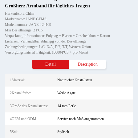
Großherz Armband für tägliches Tragen
Herkunftsort: China
Markenname: JANE GEMS
Modellnummer: JANE I-24109
Min Bestellmenge: 2 PCS
Verpackung Informationen: Polybag + Blasen + Geschenkbox + Karton
Lieferzeit: Verhandelbar abhängig von der Bestellmenge
Zahlungsbedingungen: L/C, D/A, D/P, T/T, Western Union
Versorgungsmaterial-Fähigkeit: 10000/PCS + pro Monat
Detail
Description
1Material:
Natürlicher Kristallstein
2Kristallfarbe:
Weiße Agate
3Größe des Kristallsteins:
14 mm Perle
4OEM und ODM:
Service nach Maß angenommen
5Stil:
Stylisch