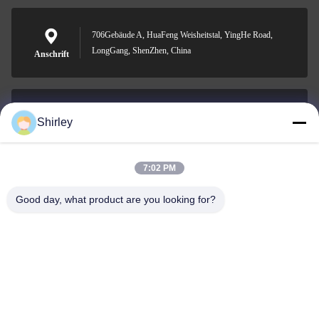
706Gebäude A, HuaFeng Weisheitstal, YingHe Road,
LongGang, ShenZhen, China
Anschrift
Shirley
shirley@nature-trend.com
E-Mail-Adresse
7:02 PM
Good day, what product are you looking for?
0086-18148506772
Phone
Shenzhen Jane Cheng Development Co.,