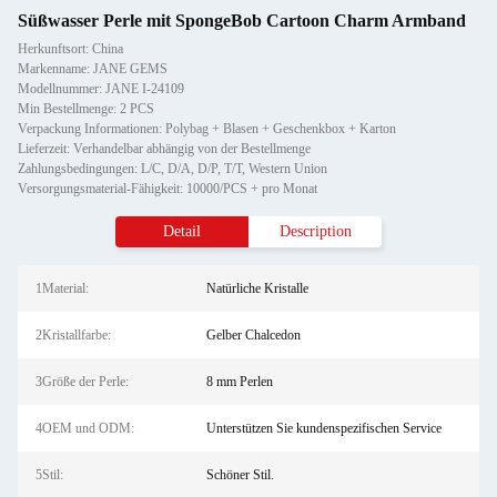
Süßwasser Perle mit SpongeBob Cartoon Charm Armband
Herkunftsort: China
Markenname: JANE GEMS
Modellnummer: JANE I-24109
Min Bestellmenge: 2 PCS
Verpackung Informationen: Polybag + Blasen + Geschenkbox + Karton
Lieferzeit: Verhandelbar abhängig von der Bestellmenge
Zahlungsbedingungen: L/C, D/A, D/P, T/T, Western Union
Versorgungsmaterial-Fähigkeit: 10000/PCS + pro Monat
Detail
Description
1Material:
Natürliche Kristalle
2Kristallfarbe:
Gelber Chalcedon
3Größe der Perle:
8 mm Perlen
4OEM und ODM:
Unterstützen Sie kundenspezifischen Service
5Stil:
Schöner Stil.