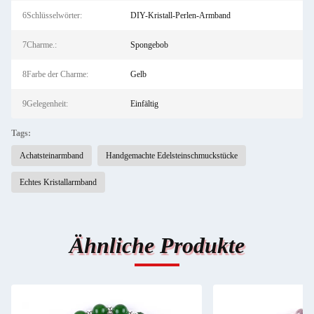
6Schlüsselwörter:
DIY-Kristall-Perlen-Armband
7Charme.:
Spongebob
8Farbe der Charme:
Gelb
9Gelegenheit:
Einfältig
Tags:
Achatsteinarmband
Handgemachte Edelsteinschmuckstücke
Echtes Kristallarmband
Ähnliche Produkte