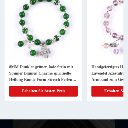
8MM Dunkler grüner Jade Stein mit
Handgefertigtes Ha
Spinner Blumen Charme spirituelle
Lavendel Azeztulit N
Heilung Runde Form Stretch Perlen
Armband zum Gesc
Armband
Erhalten Sie besten Preis
Erhalten Sie 