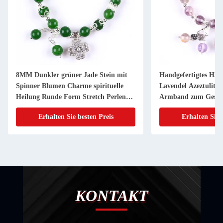
8MM Dunkler grüner Jade Stein mit
Handgefertigtes Ha
Spinner Blumen Charme spirituelle
Lavendel Azeztulit N
Heilung Runde Form Stretch Perlen
Armband zum Gesc
Armband
Erhalten Sie besten Preis
Erhalten Sie 
KONTAKT