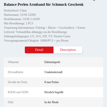
Balance Perlen Armband für Schmuck Geschenk
Herkunftsort: China
Markenname: JANE GEMS
Modellnummer: JANE I-24109
Min Bestellmenge: 2 PCS
Verpackung Informationen: Polybag + Blasen + Geschenkbox + Karton
Lieferzeit: Verhandelbar abhängig von der Bestellmenge
Zahlungsbedingungen: L/C, D/A, D/P, T/T, Western Union
Versorgungsmaterial-Fähigkeit: 10000/PCS + pro Monat
Detail
Description
1Material:
Edelsteinperle
2Kristallfarbe:
Unakitenkristall
3Größe der Perle:
8 mm Perlen
4OEM und ODM:
Herzlich begrüßt
5Stil:
In der Mode