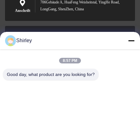
706Gebäude A, HuaFeng Weisheitstal, YingHe Road,
LongGang, ShenZhen, China
Anschrift
Shirley
shirley@nature-trend.com
E-Mail-Adresse
8:57 PM
Good day, what product are you looking for?
0086-18148506772
Phone
Shenzhen Jane Cheng Development Co.,
Limited