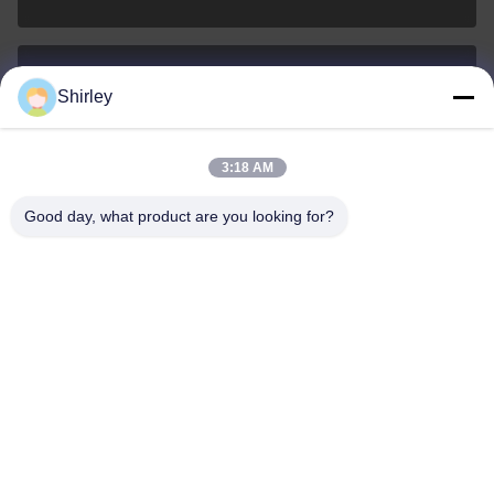
Shirley
shirley@nature-trend.com
E-Mail-Adresse
3:18 AM
Good day, what product are you looking for?
0086-18148506772
Phone
Shenzhen Jane Cheng Development Co.,
Limited