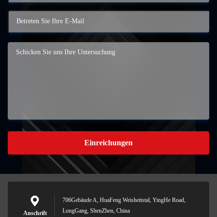
Einreichungen
706Gebäude A, HuaFeng Weisheitstal, YingHe Road,
LongGang, ShenZhen, China
Anschrift