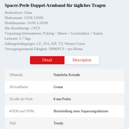
Spacer-Perle Doppel-Armband für tägliches Tragen
Herkunftsort: China
Markenname: JANE GEMS
Modellnummer: JANE I-24109
Min Bestellmenge: 2 PCS
Verpackung Informationen: Polybag + Blasen + Geschenkbox + Karton
Lieferzeit: 5-7 Tage
Zahlungsbedingungen: L/C, D/A, D/P, T/T, Western Union
Versorgungsmaterial-Fähigkeit: 10000/PCS + pro Monat
Detail
Description
1Material:
Natürliche Kristalle
2Kristallfarbe:
Granat
3Größe der Perle:
8 mm Perlen
4OEM und ODM:
Bereitstellung eines Anpassungsdienstes
5Stil:
Trendy