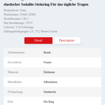
elastischer Sodalite-Steinring Für das tägliche Tragen
Herkunftsort: China
Markenname: JAME GEMS
Modellnummer: CR-5
Min Bestellmenge: 2 PCS
Lieferzeit: 3-10 Arbeitstage
Zahlungsbedingungen: L/C, T/T, Western Union
Detail
Description
1Edelsteinform:
Runde
2Geschlecht:
Frauen
3Material:
Edelsteine
4Metallfarbe:
Silberfarben
5Verpackung:
Samttasche
6Stil:
Der Ring