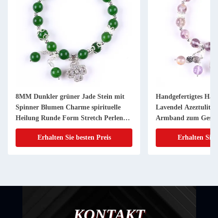
8MM Dunkler grüner Jade Stein mit
Handgefertigtes Ha
Spinner Blumen Charme spirituelle
Lavendel Azeztulit N
Heilung Runde Form Stretch Perlen
Armband zum Gesc
Armband
Erhalten Sie besten Preis
Erhalten Sie 
KONTAKT