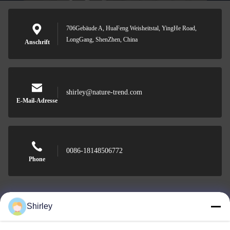
706Gebäude A, HuaFeng Weisheitstal, YingHe Road,
LongGang, ShenZhen, China
Anschrift
shirley@nature-trend.com
E-Mail-Adresse
0086-18148506772
Phone
Shirley
Shenzhen Jane Cheng Development Co.,