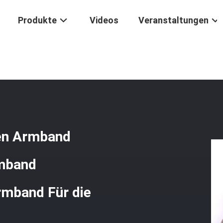
Produkte
Videos
Veranstaltungen
kstücke
/
Handgefertigt Edelstein Perlen Armband Naturförmiges Ho
len Armband
rmband
rmband Für die