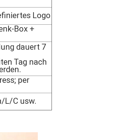
finiertes Logo
enk-Box +
lung dauert 7
ten Tag nach
erden.
ess; per
n/L/C usw.