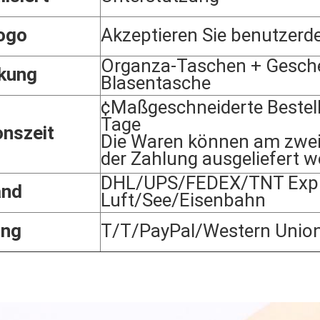
ogo
Akzeptieren Sie benutzerde
Organza-Taschen + Gesch
kung
Blasentasche
¢Maßgeschneiderte Bestel
Tage
onszeit
Die Waren können am zwei
der Zahlung ausgeliefert w
DHL/UPS/FEDEX/TNT Expr
and
Luft/See/Eisenbahn
ung
T/T/PayPal/Western Unio