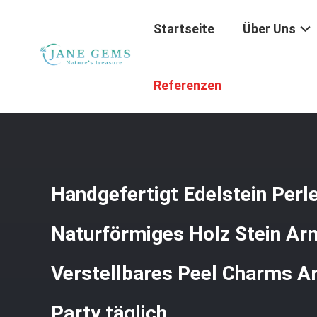
Startseite
Über Uns
Startseite
/
Produkte
/
Handgemachte Edelsteinschmuc
Referenzen
Die Party Täglich
Handgefertigt Edelstein Per
Naturförmiges Holz Stein A
Verstellbares Peel Charms A
Party täglich