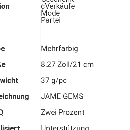
ion
¢Verkäufe
Mode
Partei
be
Mehrfarbig
ße
8.27 Zoll/21 cm
wicht
37 g/pc
eichnung
JAME GEMS
Q
Zwei Prozent
lisiert
Unterstützung