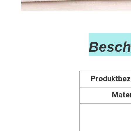
Besch
Produktbez
Mater