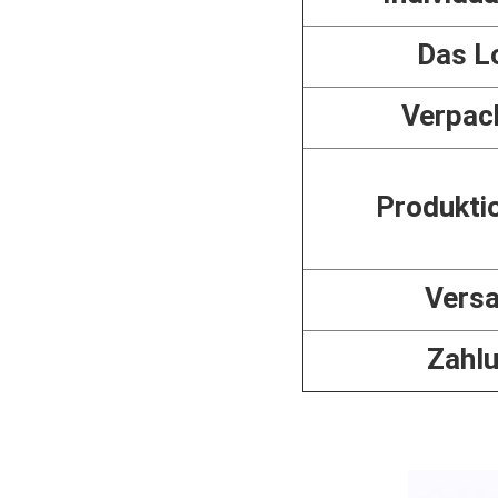
Das L
Verpac
Produkti
Vers
Zahl