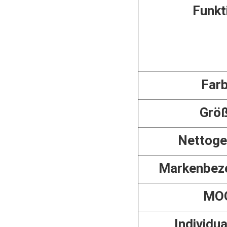
Funkt
Far
Grö
Nettoge
Markenbez
MO
Individua