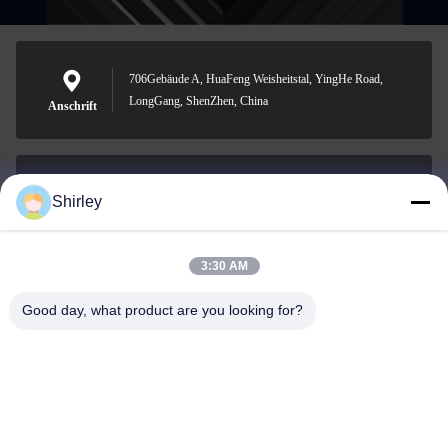
706Gebäude A, HuaFeng Weisheitstal, YingHe Road,
LongGang, ShenZhen, China
Anschrift
Shirley
shirley@nature-trend.com
E-Mail-Adresse
3:30 AM
Good day, what product are you looking for?
0086-18148506772
Phone