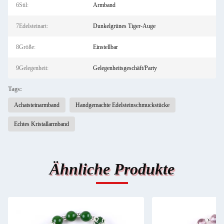
6Stil:
Armband
7Edelsteinart:
Dunkelgrünes Tiger-Auge
8Größe:
Einstellbar
9Gelegenheit:
Gelegenheitsgeschäft/Party
Tags:
Achatsteinarmband
Handgemachte Edelsteinschmuckstücke
Echtes Kristallarmband
Ähnliche Produkte