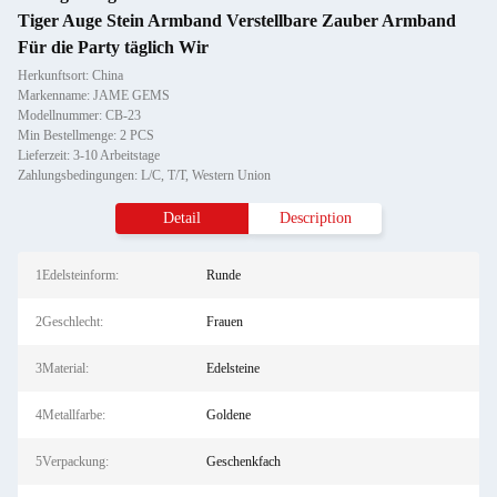
Tiger Auge Stein Armband Verstellbare Zauber Armband
Für die Party täglich Wir
Herkunftsort: China
Markenname: JAME GEMS
Modellnummer: CB-23
Min Bestellmenge: 2 PCS
Lieferzeit: 3-10 Arbeitstage
Zahlungsbedingungen: L/C, T/T, Western Union
Detail
Description
1Edelsteinform:
Runde
2Geschlecht:
Frauen
3Material:
Edelsteine
4Metallfarbe:
Goldene
5Verpackung:
Geschenkfach