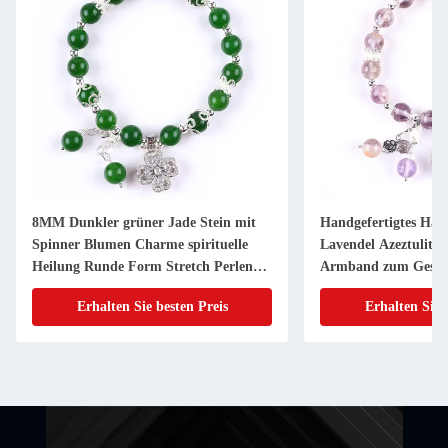
8MM Dunkler grüner Jade Stein mit
Handgefertigtes Ha
Spinner Blumen Charme spirituelle
Lavendel Azeztulit N
Heilung Runde Form Stretch Perlen
Armband zum Gesc
Armband
Erhalten Sie besten Preis
Erhalten Sie 