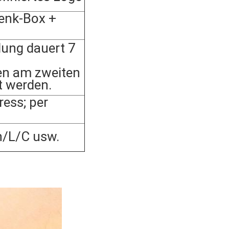
enk-Box +
lung dauert 7
en am zweiten
t werden.
ess; per
n/L/C usw.