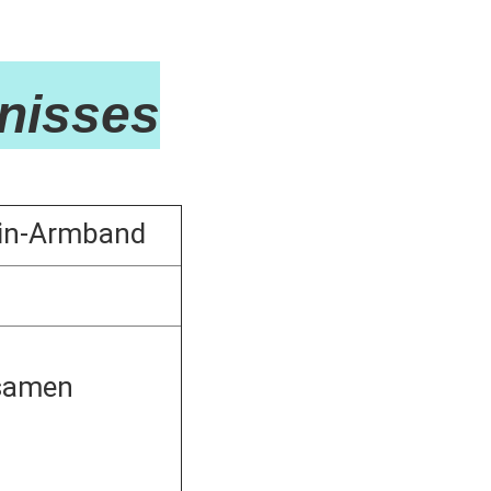
nisses
tein-Armband
lsamen