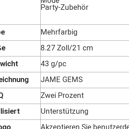
Mode
Party-Zubehör
be
Mehrfarbig
ße
8.27 Zoll/21 cm
wicht
43 g/pc
eichnung
JAME GEMS
Q
Zwei Prozent
lisiert
Unterstützung
ogo
Akzeptieren Sie benutzerde