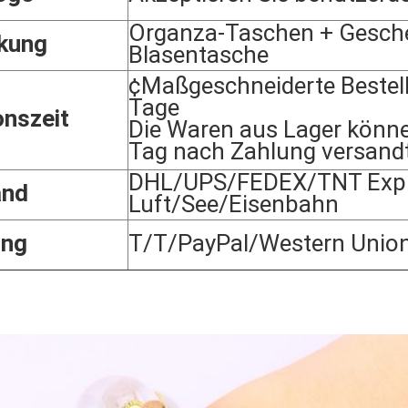
Organza-Taschen + Gesch
kung
Blasentasche
¢Maßgeschneiderte Bestel
Tage
onszeit
Die Waren aus Lager könn
Tag nach Zahlung versand
DHL/UPS/FEDEX/TNT Expr
and
Luft/See/Eisenbahn
ung
T/T/PayPal/Western Unio