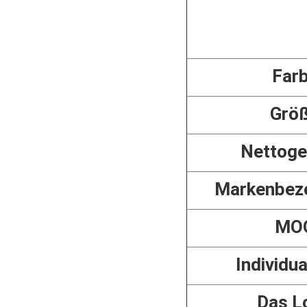
Far
Grö
Nettoge
Markenbez
MO
Individua
Das L