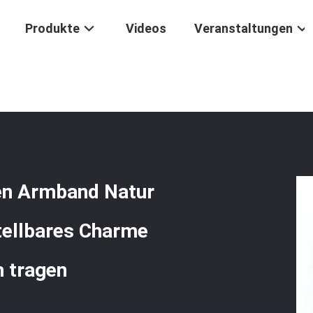
Produkte
Videos
Veranstaltungen
kstücke
/
Handgefertigt Edelstein Perlen Armband Natur Lila Mica S
len Armband Natur
tellbares Charme
h tragen