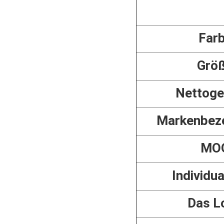
Far
Grö
Nettoge
Markenbez
MO
Individua
Das L