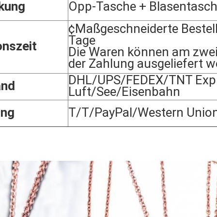
kung
Opp-Tasche + Blasentasc
¢Maßgeschneiderte Bestel
Tage
onszeit
Die Waren können am zwei
der Zahlung ausgeliefert w
DHL/UPS/FEDEX/TNT Expr
and
Luft/See/Eisenbahn
ung
T/T/PayPal/Western Unio