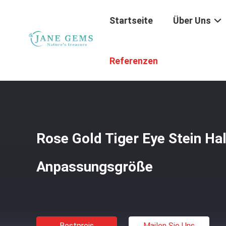
Startseite
Über Uns
Startseite
/
Produkte
/
Spirituelles Heilungsschmuck
/
R
Referenzen
Rose Gold Tiger Eye Stein Ha
Anpassungsgröße
Bestpreis
Mailen Sie Uns