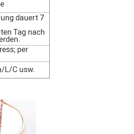
he
lung dauert 7
ten Tag nach
erden.
ess; per
n/L/C usw.