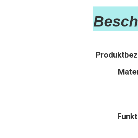
Handgefertigt Heilstei
Besch
Produktbez
Mater
Funkt