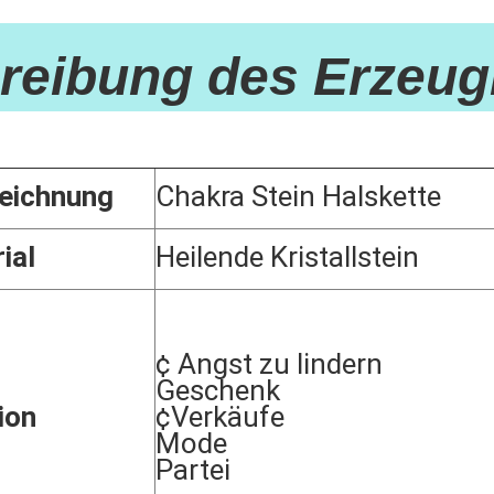
n Kristall Herz Tiger Auge Edelstein Halskette Spirituelles Chakra Meditati
reibung des Erzeug
eichnung
Chakra Stein Halskette
ial
Heilende Kristallstein
¢ Angst zu lindern
Geschenk
ion
¢Verkäufe
Mode
Partei