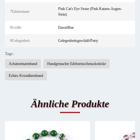
Pink Cat's Eye Stone (Pink Katzen-Augen-
7Edelsteinart:
Stein)
8Größe:
Einstellbar
9Gelegenheit:
Gelegenheitsgeschäft/Party
Tags:
Achatsteinarmband
Handgemachte Edelsteinschmuckstücke
Echtes Kristallarmband
Ähnliche Produkte