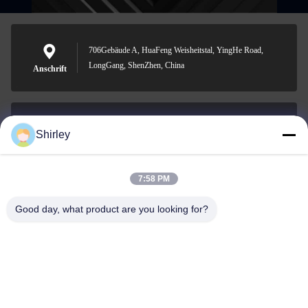
706Gebäude A, HuaFeng Weisheitstal, YingHe Road,
LongGang, ShenZhen, China
Anschrift
Shirley
shirley@nature-trend.com
E-Mail-Adresse
7:58 PM
Good day, what product are you looking for?
0086-18148506772
Phone