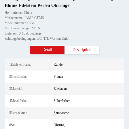
Blume Edelstein Perlen Ohrringe
Herkunftsort: China
Markenname: JAME GEMS
Modellnummer: CE-10
Min Bestellmenge: 2 PCS
Lieferzeit: 3-10 Arbeitstage
Zahlungsbedingungen: L/C, T/T, Western Union
Detail
Description
1Edelsteinform:
Runde
2Geschlecht:
Frauen
3Material:
Edelsteine
4Metallfarbe:
Silberfarben
5Verpackung:
Samttasche
6Stil:
Ohrring