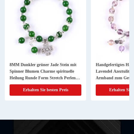
8MM Dunkler grüner Jade Stein mit
Handgefertigtes Ha
Spinner Blumen Charme spirituelle
Lavendel Azeztulit N
Heilung Runde Form Stretch Perlen
Armband zum Gesc
Armband
Erhalten Sie besten Preis
Erhalten Sie 