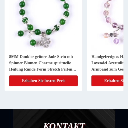
8MM Dunkler grüner Jade Stein mit
Handgefertigtes Ha
Spinner Blumen Charme spirituelle
Lavendel Azeztulit N
Heilung Runde Form Stretch Perlen
Armband zum Gesc
Armband
Erhalten Sie besten Preis
Erhalten Sie 
KONTAKT