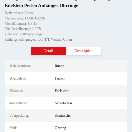
Edelstein Perlen Anhänger Ohrringe
Herkunftsort: China
Markenname: JAME GEMS
Modellnummer: CE-15
Min Bestellmenge: 2 PCS
Lieferzeit: 3-10 Arbeitstage
Zahlungsbedingungen: L/C, T/T, Western Union
Detail
Description
1Edelsteinform:
Runde
2Geschlecht:
Frauen
3Material:
Edelsteine
4Metallfarbe:
Silberfarben
5Verpackung:
Samttasche
6Stil:
Ohrring