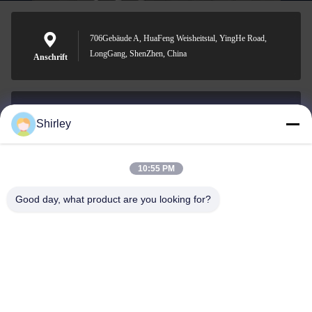
706Gebäude A, HuaFeng Weisheitstal, YingHe Road,
LongGang, ShenZhen, China
Anschrift
Shirley
shirley@nature-trend.com
E-Mail-Adresse
10:55 PM
Good day, what product are you looking for?
0086-18148506772
Phone
Shenzhen Jane Cheng Development Co.,