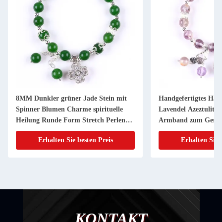
8MM Dunkler grüner Jade Stein mit
Handgefertigtes Ha
Spinner Blumen Charme spirituelle
Lavendel Azeztulit N
Heilung Runde Form Stretch Perlen
Armband zum Gesc
Armband
Erhalten Sie besten Preis
Erhalten Sie 
KONTAKT