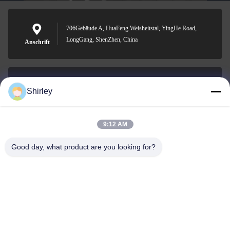
706Gebäude A, HuaFeng Weisheitstal, YingHe Road,
LongGang, ShenZhen, China
Anschrift
Shirley
shirley@nature-trend.com
E-Mail-Adresse
9:12 AM
Good day, what product are you looking for?
0086-18148506772
Phone
Shenzhen Jane Cheng Development Co.,