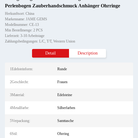
Perlenbogen Zauberhandschmuck Anhänger Ohrringe
Herkunftsort: China
Markenname: JAME GEMS
Modellnummer: CE-13
Min Bestellmenge: 2 PCS
Lieferzeit: 3-10 Arbeitstage
Zahlungsbedingungen: L/C, T/T, Western Union
Detail
Description
1Edelsteinform:
Runde
2Geschlecht:
Frauen
3Material:
Edelsteine
4Metallfarbe:
Silberfarben
5Verpackung:
Samttasche
6Stil:
Ohrring