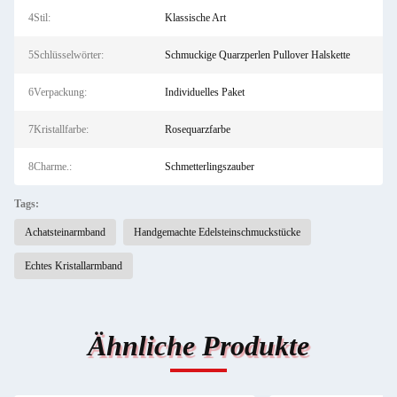
4Stil:
Klassische Art
5Schlüsselwörter:
Schmuckige Quarzperlen Pullover Halskette
6Verpackung:
Individuelles Paket
7Kristallfarbe:
Rosequarzfarbe
8Charme.:
Schmetterlingszauber
Tags:
Achatsteinarmband
Handgemachte Edelsteinschmuckstücke
Echtes Kristallarmband
Ähnliche Produkte