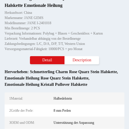
Halskette Emotionale Heilung
Herkunftsort: China
Markenname: JANE GEMS
Modellnummer: JANE I-2401018
Min Bestellmenge: 2 PCS
Verpackung Informationen: Polybag + Blasen + Geschenkbox + Karton
Lieferzeit: Verhandelbar abhängig von der Bestellmenge
Zahlungsbedingungen: L/C, D/A, D/P, T/T, Western Union
Versorgungsmaterial-Fähigkeit: 10000/PCS + pro Monat
Detail
Description
Hervorheben:
Schmetterling Charm Rose Quarz Stein Halskette
,
Emotionale Heilung Rose Quarz Stein Halskette
,
Emotionale Heilung Kristall Pullover Halskette
1Material:
Halbedelstein
2Größe der Perle:
8 mm Perlen
3OEM und ODM:
Unterstützung der Anpassung