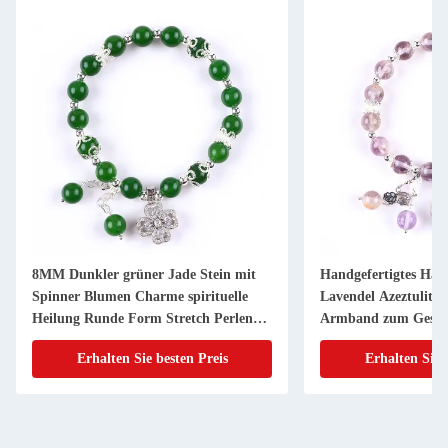
8MM Dunkler grüner Jade Stein mit
Handgefertigtes Ha
Spinner Blumen Charme spirituelle
Lavendel Azeztulit N
Heilung Runde Form Stretch Perlen
Armband zum Gesc
Armband
Erhalten Sie besten Preis
Erhalten Sie 