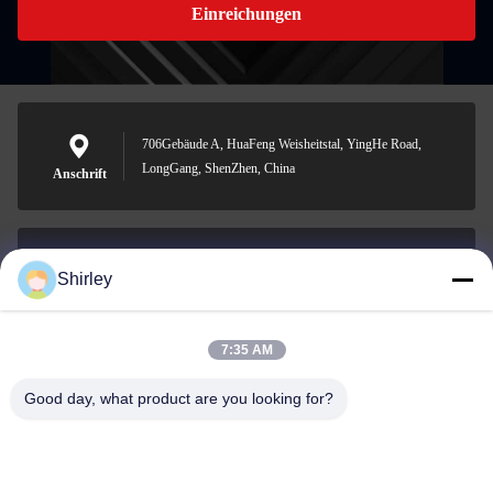
Einreichungen
706Gebäude A, HuaFeng Weisheitstal, YingHe Road,
LongGang, ShenZhen, China
Anschrift
Shirley
shirley@nature-trend.com
E-Mail-Adresse
7:35 AM
Good day, what product are you looking for?
0086-18148506772
Phone