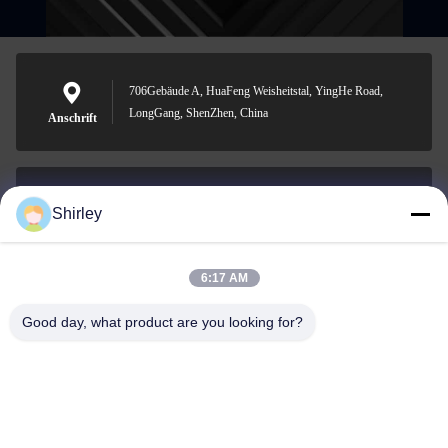
706Gebäude A, HuaFeng Weisheitstal, YingHe Road,
LongGang, ShenZhen, China
Anschrift
Shirley
shirley@nature-trend.com
E-Mail-Adresse
6:17 AM
Good day, what product are you looking for?
0086-18148506772
Phone