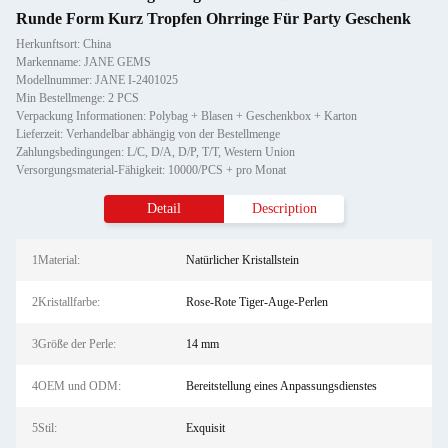
Runde Form Kurz Tropfen Ohrringe Für Party Geschenk
Herkunftsort: China
Markenname: JANE GEMS
Modellnummer: JANE I-2401025
Min Bestellmenge: 2 PCS
Verpackung Informationen: Polybag + Blasen + Geschenkbox + Karton
Lieferzeit: Verhandelbar abhängig von der Bestellmenge
Zahlungsbedingungen: L/C, D/A, D/P, T/T, Western Union
Versorgungsmaterial-Fähigkeit: 10000/PCS + pro Monat
Detail
Description
1Material:
Natürlicher Kristallstein
2Kristallfarbe:
Rose-Rote Tiger-Auge-Perlen
3Größe der Perle:
14 mm
4OEM und ODM:
Bereitstellung eines Anpassungsdienstes
5Stil:
Exquisit