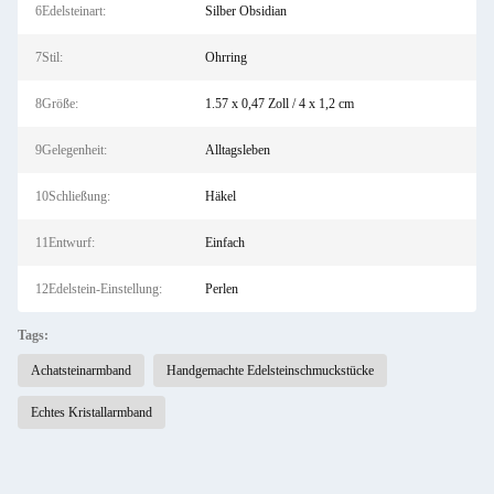
6Edelsteinart:
Silber Obsidian
7Stil:
Ohrring
8Größe:
1.57 x 0,47 Zoll / 4 x 1,2 cm
9Gelegenheit:
Alltagsleben
10Schließung:
Häkel
11Entwurf:
Einfach
12Edelstein-Einstellung:
Perlen
Tags:
Achatsteinarmband
Handgemachte Edelsteinschmuckstücke
Echtes Kristallarmband