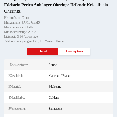
Edelstein Perlen Anhänger Ohrringe Heilende Kristallstein
Ohrringe
Herkunftsort: China
Markenname: JAME GEMS
Modellnummer: CE-16
Min Bestellmenge: 2 PCS
Lieferzeit: 3-10 Arbeitstage
Zahlungsbedingungen: L/C, T/T, Western Union
Detail
Description
1Edelsteinform:
Runde
2Geschlecht:
Mädchen / Frauen
3Material:
Edelsteine
4Metallfarbe:
Goldene
5Verpackung:
Samttasche