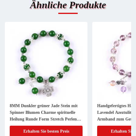
Ähnliche Produkte
8MM Dunkler grüner Jade Stein mit
Handgefertigtes Ha
Spinner Blumen Charme spirituelle
Lavendel Azeztulit N
Heilung Runde Form Stretch Perlen
Armband zum Gesc
Armband
Erhalten Sie besten Preis
Erhalten Sie 