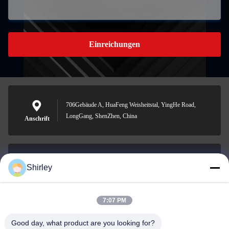
Einreichungen
706Gebäude A, HuaFeng Weisheitstal, YingHe Road,
LongGang, ShenZhen, China
Anschrift
Shirley
shirley@nature-trend.com
E-Mail-Adresse
7:07 PM
Good day, what product are you looking for?
0086-18148506772