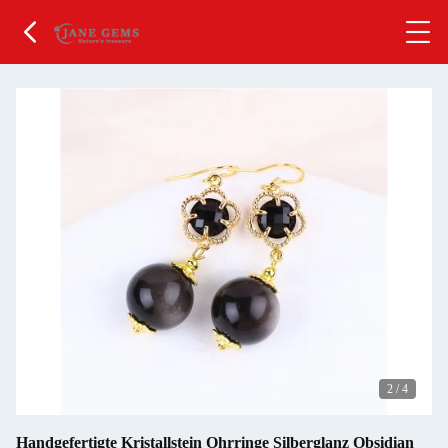
2
/
4
Handgefertigte Kristallstein Ohrringe Silberglanz Obsidian