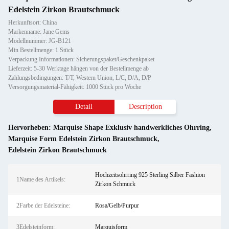
Edelstein Zirkon Brautschmuck
Herkunftsort: China
Markenname: Jane Gems
Modellnummer: JG-B121
Min Bestellmenge: 1 Stück
Verpackung Informationen: Sicherungspaket/Geschenkpaket
Lieferzeit: 5-30 Werktage hängen von der Bestellmenge ab
Zahlungsbedingungen: T/T, Western Union, L/C, D/A, D/P
Versorgungsmaterial-Fähigkeit: 1000 Stück pro Woche
Detail
Description
Hervorheben:
Marquise Shape Exklusiv handwerkliches Ohrring
,
Marquise Form Edelstein Zirkon Brautschmuck
,
Edelstein Zirkon Brautschmuck
Hochzeitsohrring 925 Sterling Silber Fashion
1Name des Artikels:
Zirkon Schmuck
2Farbe der Edelsteine:
Rosa/Gelb/Purpur
3Edelsteinform:
Marquisform