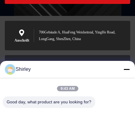
706Gebäude A, HuaFeng Weisheitstal, YingHe Road,
LongGang, ShenZhen, China
Anschrift
Shirley
shirley@nature-trend.com
E-Mail-Adresse
9:43 AM
Good day, what product are you looking for?
0086-18148506772
Phone