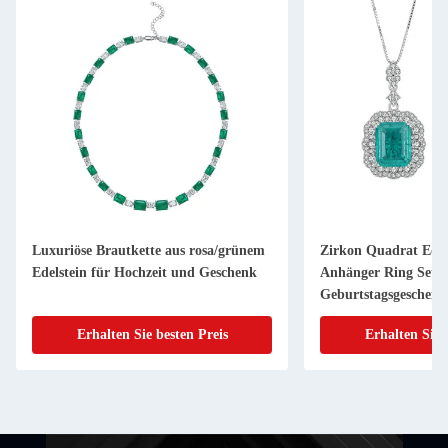
Luxuriöse Brautkette aus rosa/grünem
Zirkon Quadrat Edel
Edelstein für Hochzeit und Geschenk
Anhänger Ring Set 
Geburtstagsgeschenk
Erhalten Sie besten Preis
Erhalten Sie 