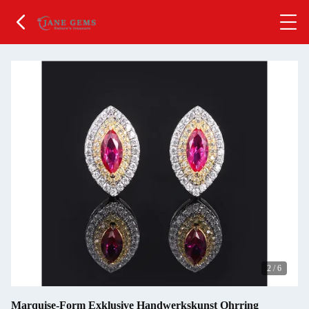
2
/
6
Marquise-Form Exklusive Handwerkskunst Ohrring