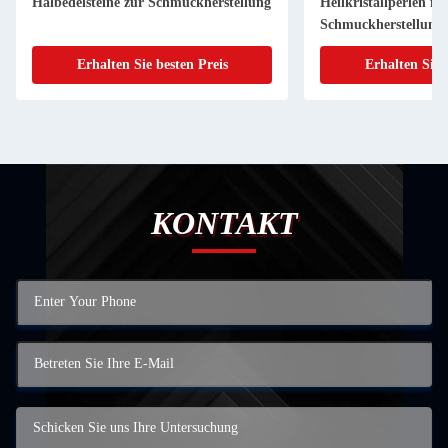
Halbedelsteine zur Schmuckherstellung
Heilkristallperlen fü
Schmuckherstellung
Erhalten Sie besten Preis
Erhalten Sie 
KONTAKT