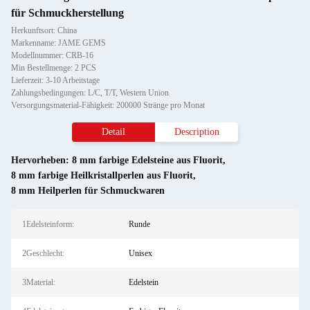
für Schmuckherstellung
Herkunftsort: China
Markenname: JAME GEMS
Modellnummer: CRB-16
Min Bestellmenge: 2 PCS
Lieferzeit: 3-10 Arbeitstage
Zahlungsbedingungen: L/C, T/T, Western Union
Versorgungsmaterial-Fähigkeit: 200000 Stränge pro Monat
Detail
Description
Hervorheben:
8 mm farbige Edelsteine aus Fluorit
,
8 mm farbige Heilkristallperlen aus Fluorit
,
8 mm Heilperlen für Schmuckwaren
1Edelsteinform:
Runde
2Geschlecht:
Unisex
3Material:
Edelstein