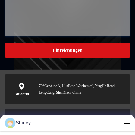
Einreichungen
706Gebäude A, HuaFeng Weisheitstal, YingHe Road,
LongGang, ShenZhen, China
Anschrift
Shirley
shirley@nature-trend.com
E-Mail-Adresse