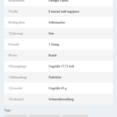
4Edelsteinart:
Farbiger Fluorit
5Größe:
8 mm/auf maß angepasst
6Gelegenheit:
Selbstmacher
7Zulassung:
Eine
8Anzahl:
1 Strang
9Form:
Runde
10Stranglänge:
Ungefähr 17,72 Zoll
11Behandlung:
Natürliche
12Gewicht:
Ungefähr 45 g
13Gebrauch:
Schmuckherstellung
Tags: