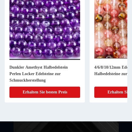
Dunkler Amethyst Halbedelstein
4/6/8/10/12mm Edels
Perlen Locker Edelsteine zur
Halbedelsteine zur 
Schmuckherstellung
Erhalten Sie besten Preis
Erhalten Sie 