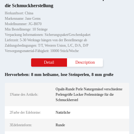
die Schmuckherstellung
Herkunftsort: China
Markenname: Jane Gems
Modellnummer: JG-B070
Min Bestellmenge: 10 Stränge
Verpackung Informationen: Sicherungspaket/Geschenkpaket
Lieferzeit: 5-30 Werktage hängen von der Bestellmenge ab
Zahlungsbedingungen: T/T, Western Union, L/C, D/A, D/P
Versorgungsmaterial-Fähigkeit: 10000 Stück/Woche
Detail
Description
Hervorheben:
8 mm heilsame
,
lose Steinperlen
,
8 mm große
Opalit-Runde Perle Naturgemäsel verschiedene
1Name des Artikels:
Perlengröße Locker Perlenstränge für die
Schmuckherstel
2Farbe der Edelsteine:
Natürliche
3Edelsteinform:
Runde