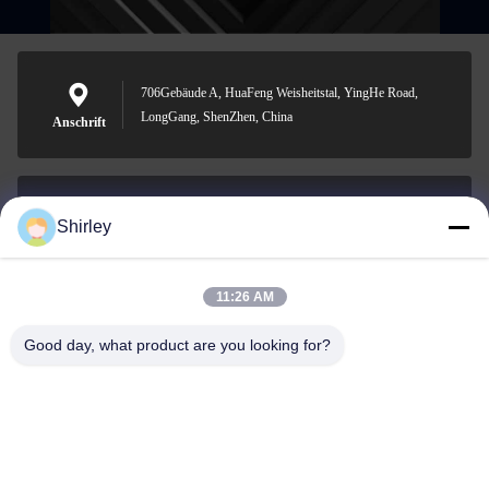
706Gebäude A, HuaFeng Weisheitstal, YingHe Road,
LongGang, ShenZhen, China
Anschrift
Shirley
shirley@nature-trend.com
E-Mail-Adresse
11:26 AM
Good day, what product are you looking for?
0086-18148506772
Phone