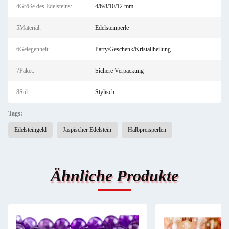
4Größe des Edelsteins:
4/6/8/10/12 mm
5Material:
Edelsteinperle
6Gelegenheit:
Party/Geschenk/Kristallheilung
7Paket:
Sichere Verpackung
8Stil:
Stylisch
Tags:
Edelsteingeld
Jaspischer Edelstein
Halbpreisperlen
Ähnliche Produkte