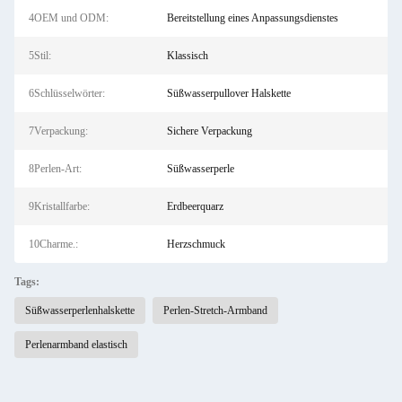
4OEM und ODM:
Bereitstellung eines Anpassungsdienstes
5Stil:
Klassisch
6Schlüsselwörter:
Süßwasserpullover Halskette
7Verpackung:
Sichere Verpackung
8Perlen-Art:
Süßwasserperle
9Kristallfarbe:
Erdbeerquarz
10Charme.:
Herzschmuck
Tags:
Süßwasserperlenhalskette
Perlen-Stretch-Armband
Perlenarmband elastisch