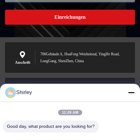
Einreichungen
706Gebäude A, HuaFeng Weisheitstal, YingHe Road,
LongGang, ShenZhen, China
Anschrift
Shirley
shirley@nature-trend.com
E-Mail-Adresse
11:28 AM
Good day, what product are you looking for?
0086-18148506772
Phone