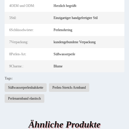
4OEM und ODM:
Herzlich begrüßt
5Stil:
Einzigartiger handgefertigter Stil
6Schlüsselwörter:
Perlenohrring
7Verpackung:
kundengebundene Verpackung
8Perlen-Art:
Süßwasserperle
9Charme.:
Blume
Tags:
Süßwasserperlenhalskette
Perlen-Stretch-Armband
Perlenarmband elastisch
Ähnliche Produkte