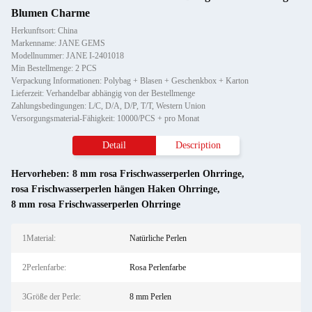
Blumen Charme
Herkunftsort: China
Markenname: JANE GEMS
Modellnummer: JANE I-2401018
Min Bestellmenge: 2 PCS
Verpackung Informationen: Polybag + Blasen + Geschenkbox + Karton
Lieferzeit: Verhandelbar abhängig von der Bestellmenge
Zahlungsbedingungen: L/C, D/A, D/P, T/T, Western Union
Versorgungsmaterial-Fähigkeit: 10000/PCS + pro Monat
Detail
Description
Hervorheben:
8 mm rosa Frischwasserperlen Ohrringe
,
rosa Frischwasserperlen hängen Haken Ohrringe
,
8 mm rosa Frischwasserperlen Ohrringe
1Material:
Natürliche Perlen
2Perlenfarbe:
Rosa Perlenfarbe
3Größe der Perle:
8 mm Perlen