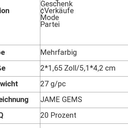
Geschenk
ion
¢Verkäufe
Mode
Partei
be
Mehrfarbig
ße
2*1,65 Zoll/5,1*4,2 cm
wicht
27 g/pc
eichnung
JAME GEMS
Q
20 Prozent