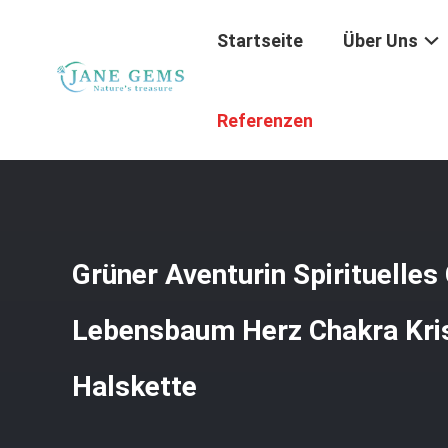
Startseite
Über Uns
Startseite
/
Produkte
/
Spirituelles Heilungsschmuck
/
G
Referenzen
Grüner Aventurin Spirituelles
Lebensbaum Herz Chakra Kris
Halskette