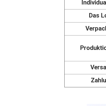
Individua
Das L
Verpac
Produkti
Vers
Zahl