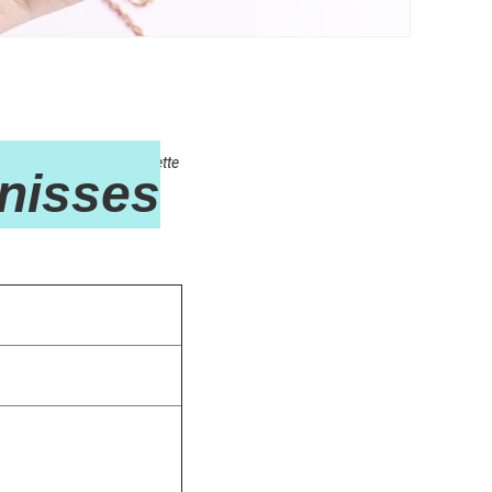
itation Lebensbaum Halskette
nisses