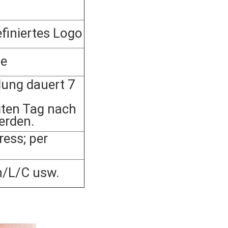
finiertes Logo
he
lung dauert 7
ten Tag nach
erden.
ess; per
n/L/C usw.