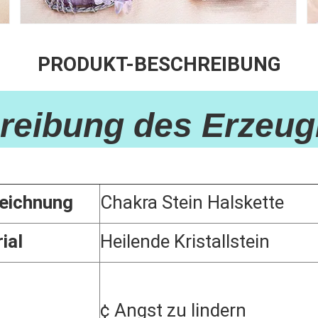
PRODUKT-BESCHREIBUNG
stallstein Halskette Herz Grün Aventurin Edelstein Spirituelles Chakra Med
reibung des Erzeug
eichnung
Chakra Stein Halskette
ial
Heilende Kristallstein
¢ Angst zu lindern