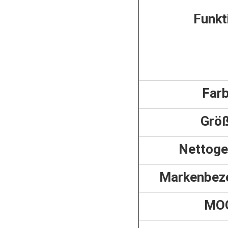
Funkt
Far
Grö
Nettoge
Markenbez
MO