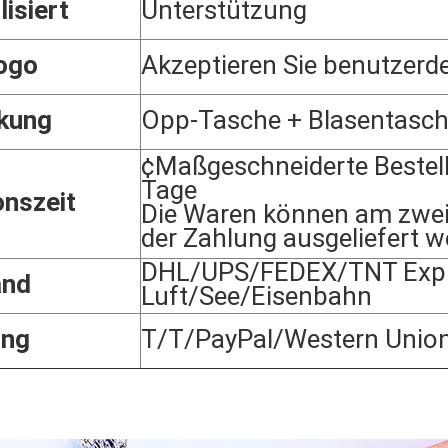
lisiert
Unterstützung
ogo
Akzeptieren Sie benutzerde
kung
Opp-Tasche + Blasentasc
¢Maßgeschneiderte Bestel
Tage
onszeit
Die Waren können am zwei
der Zahlung ausgeliefert w
DHL/UPS/FEDEX/TNT Expr
and
Luft/See/Eisenbahn
ung
T/T/PayPal/Western Unio