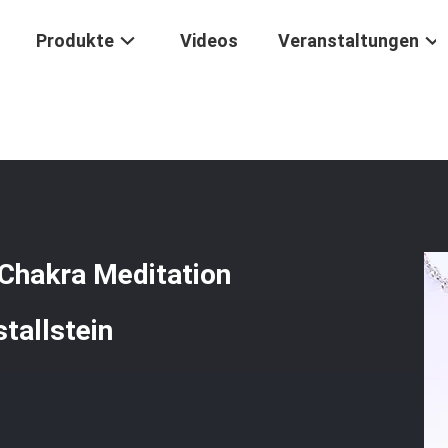
Produkte
Videos
Veranstaltungen
rüner Aventurin Spirituelles Chakra Meditation Lebensbaum Herz Chakr
 Chakra Meditation
tallstein