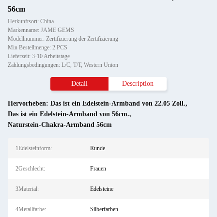
56cm
Herkunftsort: China
Markenname: JAME GEMS
Modellnummer: Zertifizierung der Zertifizierung
Min Bestellmenge: 2 PCS
Lieferzeit: 3-10 Arbeitstage
Zahlungsbedingungen: L/C, T/T, Western Union
Detail
Description
Hervorheben:
Das ist ein Edelstein-Armband von 22.05 Zoll.
,
Das ist ein Edelstein-Armband von 56cm.
,
Naturstein-Chakra-Armband 56cm
1Edelsteinform:
Runde
2Geschlecht:
Frauen
3Material:
Edelsteine
4Metallfarbe:
Silberfarben