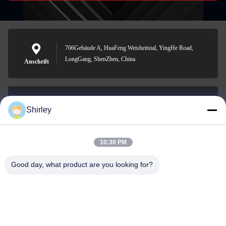
706Gebäude A, HuaFeng Weisheitstal, YingHe Road,
LongGang, ShenZhen, China
Anschrift
Shirley
shirley@nature-trend.com
E-Mail-Adresse
10:30 PM
Good day, what product are you looking for?
0086-18148506772
Phone