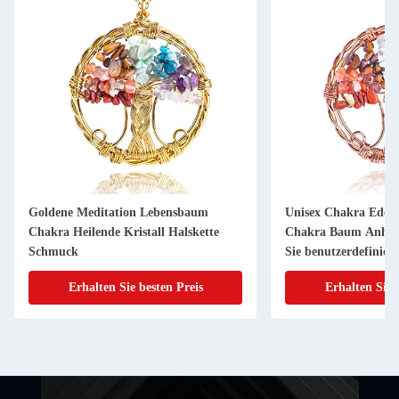
Goldene Meditation Lebensbaum
Unisex Chakra Edel
Chakra Heilende Kristall Halskette
Chakra Baum Anhäng
Schmuck
Sie benutzerdefinier
Erhalten Sie besten Preis
Erhalten Sie 