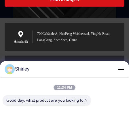
706Gebäude A, HuaFeng Weisheitstal, YingHe Road,
LongGang, ShenZhen, China
Anschrift
Shirley
shirley@nature-trend.com
E-Mail-Adresse
11:34 PM
Good day, what product are you looking for?
0086-18148506772
Phone