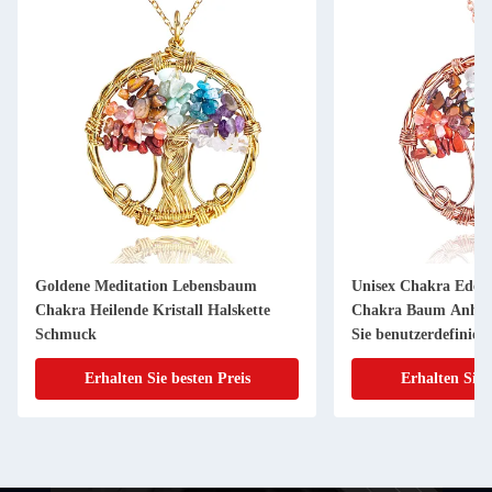
Goldene Meditation Lebensbaum
Unisex Chakra Edel
Chakra Heilende Kristall Halskette
Chakra Baum Anhäng
Schmuck
Sie benutzerdefinier
Erhalten Sie besten Preis
Erhalten Sie 