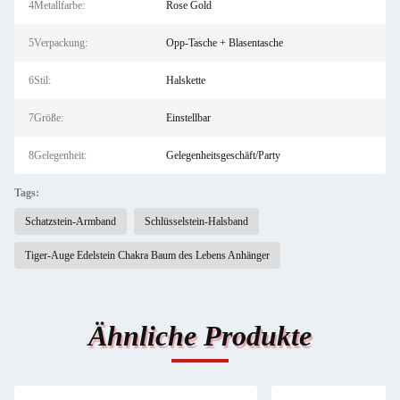
4Metallfarbe:
Rose Gold
5Verpackung:
Opp-Tasche + Blasentasche
6Stil:
Halskette
7Größe:
Einstellbar
8Gelegenheit:
Gelegenheitsgeschäft/Party
Tags:
Schatzstein-Armband
Schlüsselstein-Halsband
Tiger-Auge Edelstein Chakra Baum des Lebens Anhänger
Ähnliche Produkte