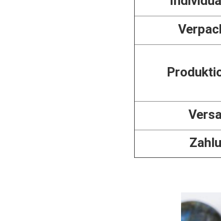
Individua
Verpac
Produkti
Vers
Zahl