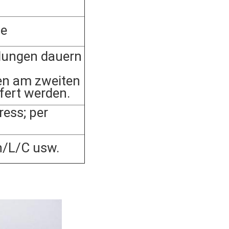
he
lungen dauern
en am zweiten
fert werden.
ess; per
n/L/C usw.