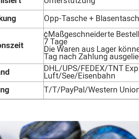
lisiert
Unterstützung
kung
Opp-Tasche + Blasentasc
¢Maßgeschneiderte Bestel
7 Tage
onszeit
Die Waren aus Lager könn
Tag nach Zahlung ausgelie
DHL/UPS/FEDEX/TNT Expr
and
Luft/See/Eisenbahn
ung
T/T/PayPal/Western Unio