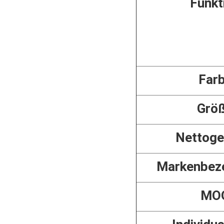
Funkt
Far
Grö
Nettoge
Markenbez
MO