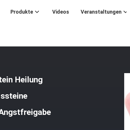
Produkte
Videos
Veranstaltungen
licher Labradorit Palmstein Heilung Polster Tasche Labradorit Felss
tein Heilung
lssteine
Angstfreigabe