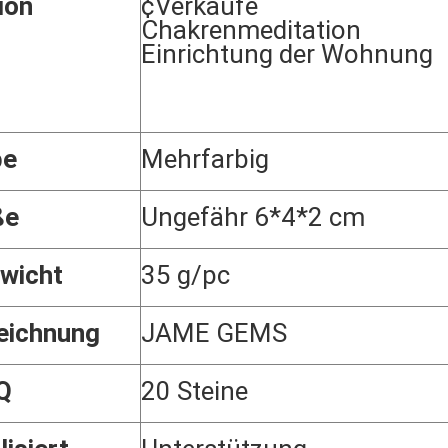
ion
¢Verkäufe
Chakrenmeditation
Einrichtung der Wohnung
be
Mehrfarbig
ße
Ungefähr 6*4*2 cm
wicht
35 g/pc
eichnung
JAME GEMS
Q
20 Steine