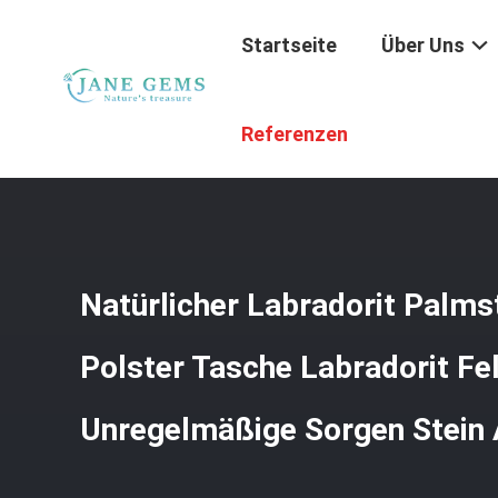
Startseite
Über Uns
Startseite
/
Produkte
/
Heilende Kristallhandwerk
/
Natür
Referenzen
Natürlicher Labradorit Palms
Polster Tasche Labradorit Fe
Unregelmäßige Sorgen Stein 