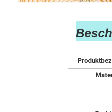
Besch
Produktbez
Mater