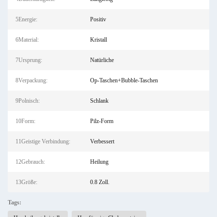
5Energie:
Positiv
6Material:
Kristall
7Ursprung:
Natürliche
8Verpackung:
Op-Taschen+Bubble-Taschen
9Polnisch:
Schlank
10Form:
Pilz-Form
11Geistige Verbindung:
Verbessert
12Gebrauch:
Heilung
13Größe:
0.8 Zoll.
Tags: