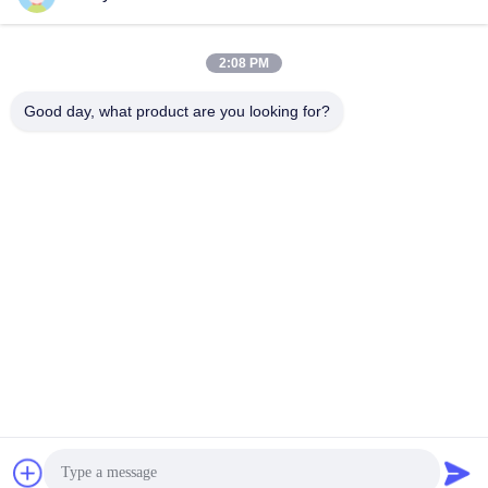
E-Mail-Adresse
2:08 PM
Good day, what product are you looking for?
0086-18148506772
Phone
Shenzhen Jane Cheng Development Co.,
Limited
Erhalten Sie besten Preis
Get a Quote
Shenzhen Jane Cheng Development Co., Limited