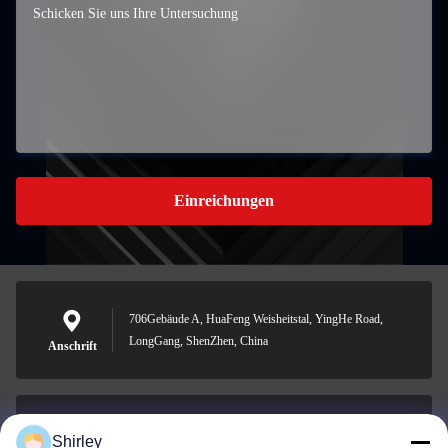
Einreichungen
706Gebäude A, HuaFeng Weisheitstal, YingHe Road,
LongGang, ShenZhen, China
Anschrift
Shirley
shirley@nature-trend.com