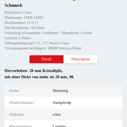
Schmuck
Herkunftsort: China
Markenname: JAME GEMS
Modellnummer: CCS-13
Min Bestellmenge: 100 Stück
Verpackung Informationen: Ventilbeutel + Blasenbeutel + Karton
Lieferzeit: 2-30days
Zahlungsbedingungen: L/C, T/T, Western Union
Versorgungsmaterial-Fähigkeit: 200000 Stück pro Monat
Detail
Description
Hervorheben:
20 mm Kristallpilz
,
mit einer Dicke von mehr als 20 mm
,
00
1Farbe:
Mehrfarbig
2Handwerkskunst:
Handgefertigt
3Dekorativ:
schön
4Dauerhaftigkeit:
Langlebig