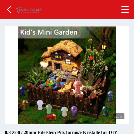
2
/
5
0.8 Zoll / 20mm Edelstein Pilz-förmige Kristalle für DIY