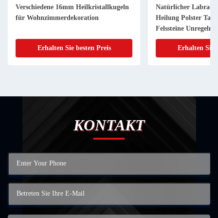
Verschiedene 16mm Heilkristallkugeln
Natürlicher Labrado
für Wohnzimmerdekoration
Heilung Polster Tasc
Felssteine Unregelmä
Angstfreigabe
Erhalten Sie besten Preis
Erhalten Sie 
KONTAKT