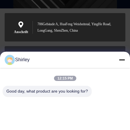
706Gebäude A, HuaFeng Weisheitstal, YingHe Road,
LongGang, ShenZhen, China
Anschrift
Shirley
shirley@nature-trend.com
E-Mail-Adresse
12:15 PM
Good day, what product are you looking for?
0086-18148506772
Phone