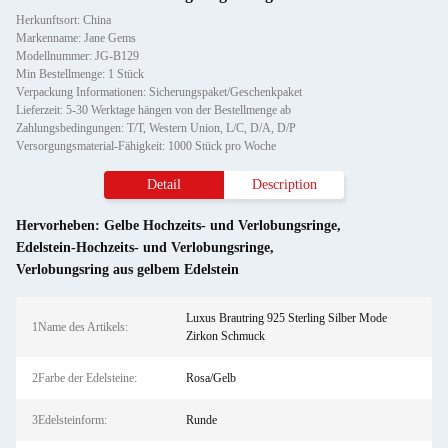
Herkunftsort: China
Markenname: Jane Gems
Modellnummer: JG-B129
Min Bestellmenge: 1 Stück
Verpackung Informationen: Sicherungspaket/Geschenkpaket
Lieferzeit: 5-30 Werktage hängen von der Bestellmenge ab
Zahlungsbedingungen: T/T, Western Union, L/C, D/A, D/P
Versorgungsmaterial-Fähigkeit: 1000 Stück pro Woche
Detail
Description
Hervorheben:
Gelbe Hochzeits- und Verlobungsringe
,
Edelstein-Hochzeits- und Verlobungsringe
,
Verlobungsring aus gelbem Edelstein
Luxus Brautring 925 Sterling Silber Mode
1Name des Artikels:
Zirkon Schmuck
2Farbe der Edelsteine:
Rosa/Gelb
3Edelsteinform:
Runde