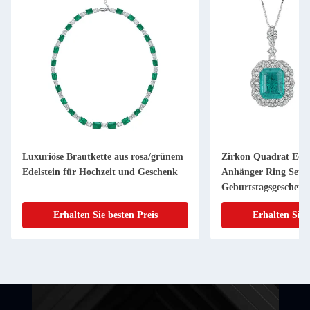
Luxuriöse Brautkette aus rosa/grünem
Zirkon Quadrat Edel
Edelstein für Hochzeit und Geschenk
Anhänger Ring Set 
Geburtstagsgeschenk
Erhalten Sie besten Preis
Erhalten Sie 