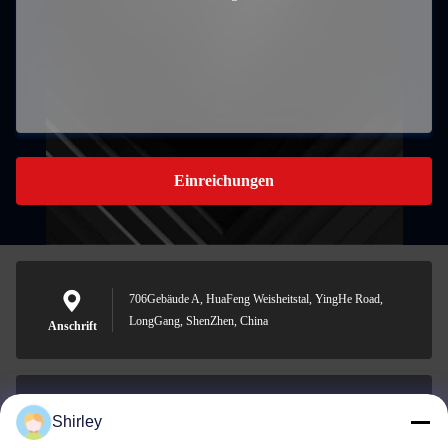
Einreichungen
706Gebäude A, HuaFeng Weisheitstal, YingHe Road,
LongGang, ShenZhen, China
Anschrift
Shirley
shirley@nature-trend.com
E-Mail-Adresse