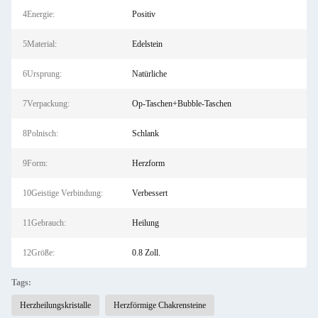
4Energie:
Positiv
5Material:
Edelstein
6Ursprung:
Natürliche
7Verpackung:
Op-Taschen+Bubble-Taschen
8Polnisch:
Schlank
9Form:
Herzform
10Geistige Verbindung:
Verbessert
11Gebrauch:
Heilung
12Größe:
0.8 Zoll.
Tags:
Herzheilungskristalle
Herzförmige Chakrensteine