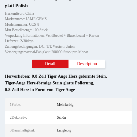
glatt Polish
Herkunftsort: China
Markenname: JAME GEMS
Modellnummer: CCS-8
Min Bestellmenge: 100 Stück
Verpackung Informationen: Ventilbeutel + Blasenbeutel + Karton
Lieferzeit: 2-30days
Zahlungsbedingungen: L/C, T/T, Western Union
Versorgungsmaterial-Fähigkeit: 200000 Stück pro Monat
Detail
Description
Hervorheben:
0.8 Zoll Tiger Auge Herz geformte Stein
,
Tiger-Auge Herz-förmige Stein glatte Polierung
,
0.8 Zoll Herz in Form von Tiger Auge
1Farbe:
Mehrfarbig
2Dekorativ:
Schön
3Dauerhaftigkeit:
Langlebig