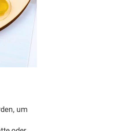
rden, um
tte oder