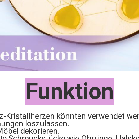
Funktion
z-Kristallherzen könnten verwendet we
ungen loszulassen.
öbel dekorieren.
e Schmuckstücke wie Ohrringe, Halske