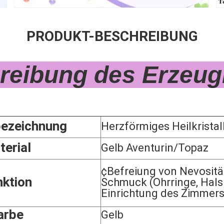
PRODUKT-BESCHREIBUNG
Zoll Herzförmiger Stein Naturtopaz Liebesstein Heilstein Herz Kristallstein
reibung des Erzeug
ezeichnung
Herzförmiges Heilkristal
terial
Gelb Aventurin/Topaz
¢Befreiung von Nevositä
nktion
Schmuck (Ohrringe, Halsk
Einrichtung des Zimmer
arbe
Gelb