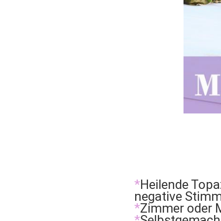
*
Heilende Topa
negative Stimm
*
Zimmer oder M
*
Selbstgemacht