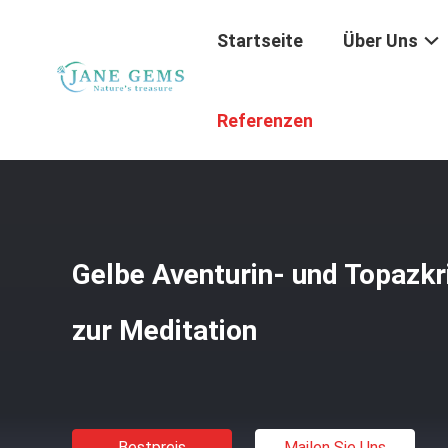
Startseite
Über Uns
Startseite
/
Produkte
/
Heilende Kristallhandwerk
/
Gelbe
Referenzen
Gelbe Aventurin- und Topazkr
zur Meditation
Bestpreis
Mailen Sie Uns