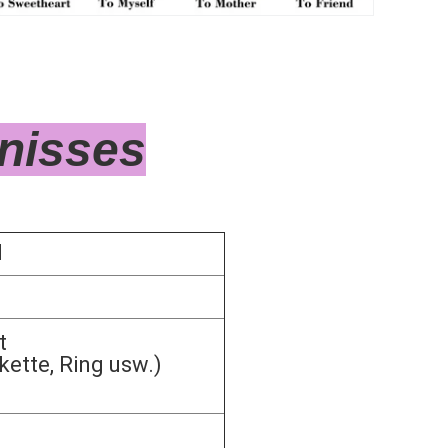
 Für Schmuck
nisses
l
t
ette, Ring usw.)
s