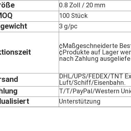
röße
0.8 Zoll / 20 mm
MOQ
100 Stück
gewicht
3 g/pc
¢Maßgeschneiderte Best
tionszeit
¢Produkte auf Lager we
nach Zahlung ausgeliefe
DHL/UPS/FEDEX/TNT Exp
rsand
Luft/Schiff/Eisenbahn.
hlung
T/T/PayPal/Western Uni
dualisiert
Unterstützung