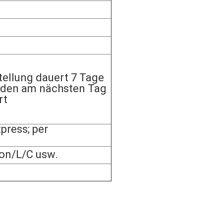
ellung dauert 7 Tage
rden am nächsten Tag
rt
ress; per
on/L/C usw.