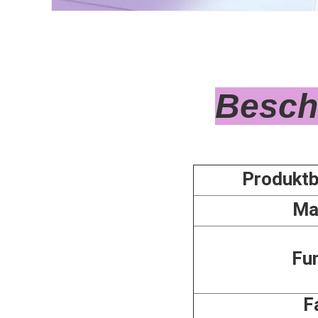
Fabrik 0,8 
Besch
Produktb
Ma
Fu
F