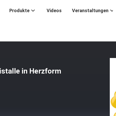
Produkte
Videos
Veranstaltungen
 Aventurin- Und Topazkristalle In Herzform Zur Meditation
istalle in Herzform