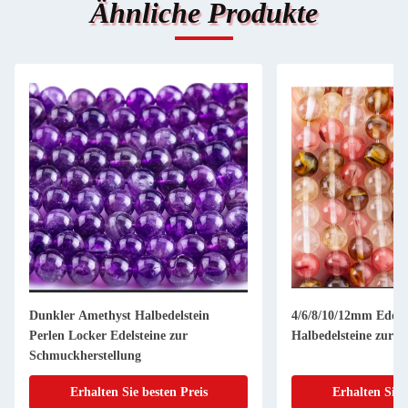
Ähnliche Produkte
Dunkler Amethyst Halbedelstein
4/6/8/10/12mm Edels
Perlen Locker Edelsteine zur
Halbedelsteine zur 
Schmuckherstellung
Erhalten Sie besten Preis
Erhalten Sie 