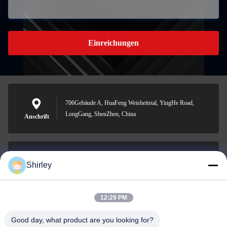
Einreichungen
706Gebäude A, HuaFeng Weisheitstal, YingHe Road,
LongGang, ShenZhen, China
Anschrift
Shirley
shirley@nature-trend.com
E-Mail-Adresse
12:29 PM
Good day, what product are you looking for?
0086-18148506772