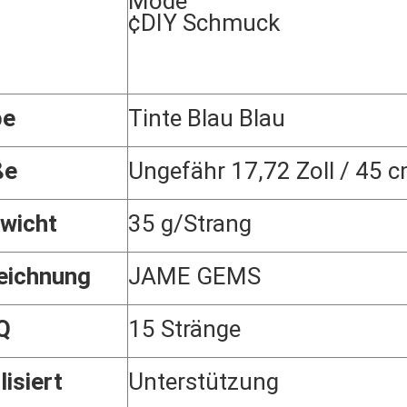
Mode
¢DIY Schmuck
be
Tinte Blau Blau
ße
Ungefähr 17,72 Zoll / 45 
wicht
35 g/Strang
eichnung
JAME GEMS
Q
15 Stränge
lisiert
Unterstützung