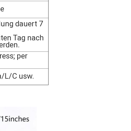
he
lung dauert 7
ten Tag nach
erden.
ess; per
n/L/C usw.