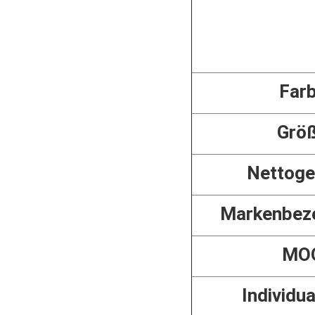
Far
Grö
Nettoge
Markenbez
MO
Individua