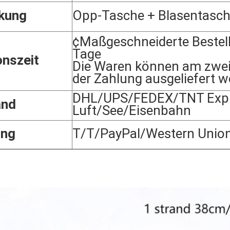
kung
Opp-Tasche + Blasentasc
¢Maßgeschneiderte Bestel
Tage
onszeit
Die Waren können am zwei
der Zahlung ausgeliefert w
DHL/UPS/FEDEX/TNT Expr
and
Luft/See/Eisenbahn
ung
T/T/PayPal/Western Unio