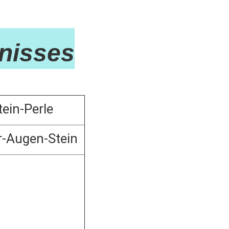
nisses
ein-Perle
r-Augen-Stein