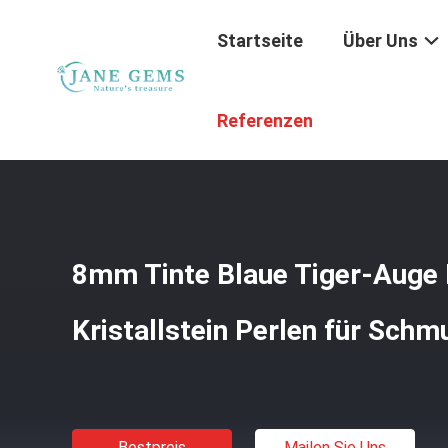
Startseite
Über Uns
Startseite
/
Produkte
/
Edelsteingeld
/
8mm Tinte Blaue 
Referenzen
8mm Tinte Blaue Tiger-Auge 
Kristallstein Perlen für Schm
Bestpreis
Mailen Sie Uns