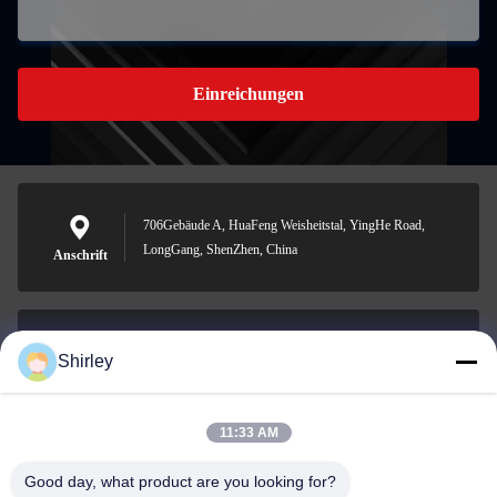
Einreichungen
706Gebäude A, HuaFeng Weisheitstal, YingHe Road,
LongGang, ShenZhen, China
Anschrift
Shirley
shirley@nature-trend.com
E-Mail-Adresse
11:33 AM
Good day, what product are you looking for?
0086-18148506772