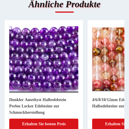
Ähnliche Produkte
Dunkler Amethyst Halbedelstein
4/6/8/10/12mm Edels
Perlen Locker Edelsteine zur
Halbedelsteine zur 
Schmuckherstellung
Erhalten Sie besten Preis
Erhalten Sie 