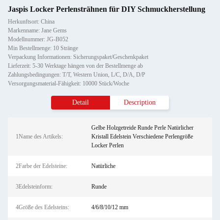
Jaspis Locker Perlensträhnen für DIY Schmuckherstellung
Herkunftsort: China
Markenname: Jane Gems
Modellnummer: JG-B052
Min Bestellmenge: 10 Stränge
Verpackung Informationen: Sicherungspaket/Geschenkpaket
Lieferzeit: 5-30 Werktage hängen von der Bestellmenge ab
Zahlungsbedingungen: T/T, Western Union, L/C, D/A, D/P
Versorgungsmaterial-Fähigkeit: 10000 Stück/Woche
Detail
Description
Gelbe Holzgetreide Runde Perle Natürlicher
1Name des Artikels:
Kristall Edelstein Verschiedene Perlengröße
Locker Perlen
2Farbe der Edelsteine:
Natürliche
3Edelsteinform:
Runde
4Größe des Edelsteins:
4/6/8/10/12 mm