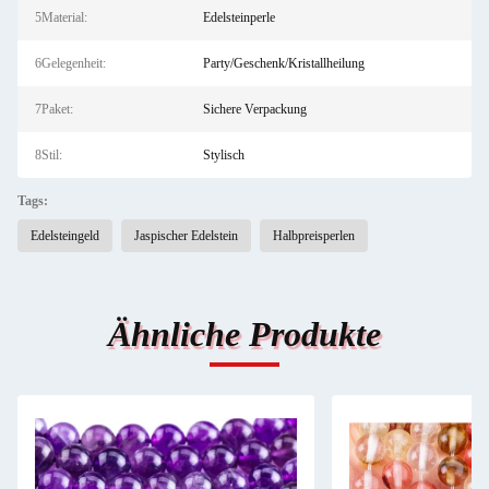
5Material:
Edelsteinperle
6Gelegenheit:
Party/Geschenk/Kristallheilung
7Paket:
Sichere Verpackung
8Stil:
Stylisch
Tags:
Edelsteingeld
Jaspischer Edelstein
Halbpreisperlen
Ähnliche Produkte