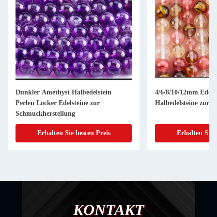
Dunkler Amethyst Halbedelstein
4/6/8/10/12mm Edels
Perlen Locker Edelsteine zur
Halbedelsteine zur 
Schmuckherstellung
Erhalten Sie besten Preis
Erhalten Sie 
KONTAKT