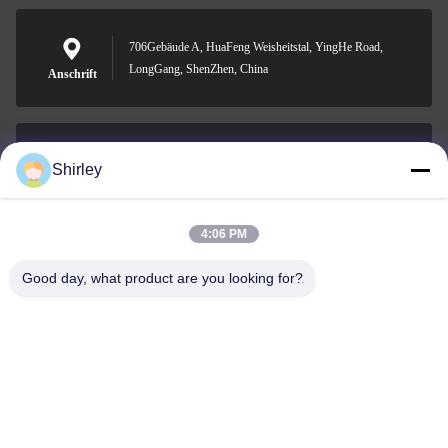
706Gebäude A, HuaFeng Weisheitstal, YingHe Road,
LongGang, ShenZhen, China
Anschrift
Shirley
shirley@nature-trend.com
E-Mail-Adresse
4:06 PM
Good day, what product are you looking for?
0086-18148506772
Phone
Shenzhen Jane Cheng Development Co.,