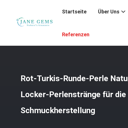
Startseite
Über Uns
Startseite
/
Produkte
/
Edelsteingeld
/
Rot-Turkis-Runde
Referenzen
Rot-Turkis-Runde-Perle Natur
Locker-Perlenstränge für die
Schmuckherstellung