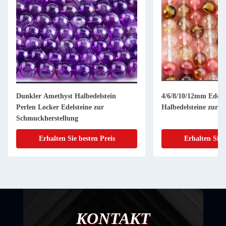
Dunkler Amethyst Halbedelstein
4/6/8/10/12mm Edels
Perlen Locker Edelsteine zur
Halbedelsteine zur 
Schmuckherstellung
Erhalten Sie besten Preis
Erhalten Sie 
KONTAKT