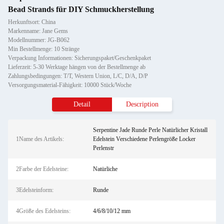
Bead Strands für DIY Schmuckherstellung
Herkunftsort: China
Markenname: Jane Gems
Modellnummer: JG-B062
Min Bestellmenge: 10 Stränge
Verpackung Informationen: Sicherungspaket/Geschenkpaket
Lieferzeit: 5-30 Werktage hängen von der Bestellmenge ab
Zahlungsbedingungen: T/T, Western Union, L/C, D/A, D/P
Versorgungsmaterial-Fähigkeit: 10000 Stück/Woche
Detail
Description
Serpentine Jade Runde Perle Natürlicher Kristall
1Name des Artikels:
Edelstein Verschiedene Perlengröße Locker
Perlenstr
2Farbe der Edelsteine:
Natürliche
3Edelsteinform:
Runde
4Größe des Edelsteins:
4/6/8/10/12 mm