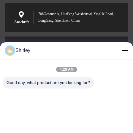
706Gebäude A, HuaFeng Weisheitstal, YingHe Road,
LongGang, ShenZhen, China
Anschrift
Shirley
shirley@nature-trend.com
E-Mail-Adresse
4:28 AM
Good day, what product are you looking for?
0086-18148506772
Phone
Shenzhen Jane Cheng Development Co.,