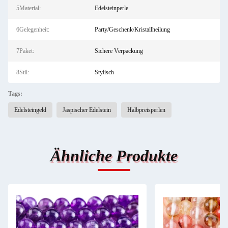
5Material:
Edelsteinperle
6Gelegenheit:
Party/Geschenk/Kristallheilung
7Paket:
Sichere Verpackung
8Stil:
Stylisch
Tags:
Edelsteingeld
Jaspischer Edelstein
Halbpreisperlen
Ähnliche Produkte