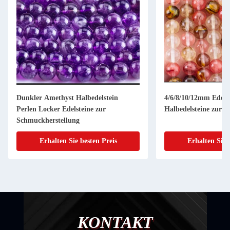
Dunkler Amethyst Halbedelstein
4/6/8/10/12mm Edels
Perlen Locker Edelsteine zur
Halbedelsteine zur 
Schmuckherstellung
Erhalten Sie besten Preis
Erhalten Sie 
KONTAKT