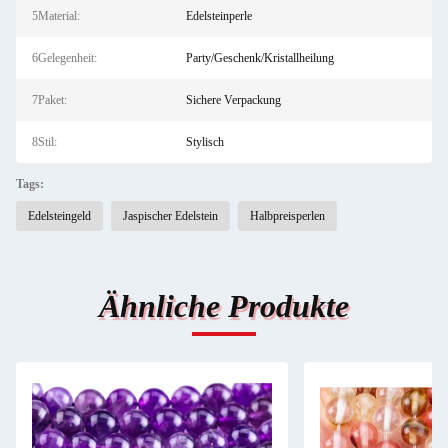
5Material:
Edelsteinperle
6Gelegenheit:
Party/Geschenk/Kristallheilung
7Paket:
Sichere Verpackung
8Stil:
Stylisch
Tags:
Edelsteingeld
Jaspischer Edelstein
Halbpreisperlen
Ähnliche Produkte