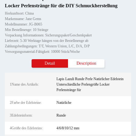
Locker Perlenstränge für die DIY Schmuckherstellung
Herkunftsort: China
Markenname: Jane Gems
Modellnummer: JG-B065
Min Bestellmenge: 10 Stränge
Verpackung Informationen: Sicherungspaket/Geschenkpaket
Lieferzeit: 5-30 Werktage hängen von der Bestellmenge ab
Zahlungsbedingungen: T/T, Western Union, L/C, D/A, D/P
Versorgungsmaterial-Fähigkeit: 10000 Stück/Woche
Detail
Description
Lapis Lazuli Runde Perle Natürlicher Edelstein
1Name des Artikels:
Unterschiedliche Perlengröße Locker
Perlenstränge für
2Farbe der Edelsteine:
Natürliche
3Edelsteinform:
Runde
4Größe des Edelsteins:
4/6/8/10/12 mm