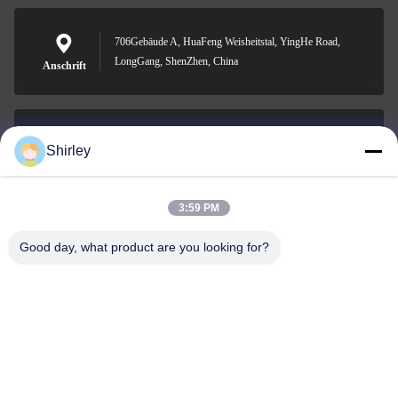
706Gebäude A, HuaFeng Weisheitstal, YingHe Road,
LongGang, ShenZhen, China
Anschrift
Shirley
shirley@nature-trend.com
E-Mail-Adresse
3:59 PM
Good day, what product are you looking for?
0086-18148506772
Phone
Shenzhen Jane Cheng Development Co.,