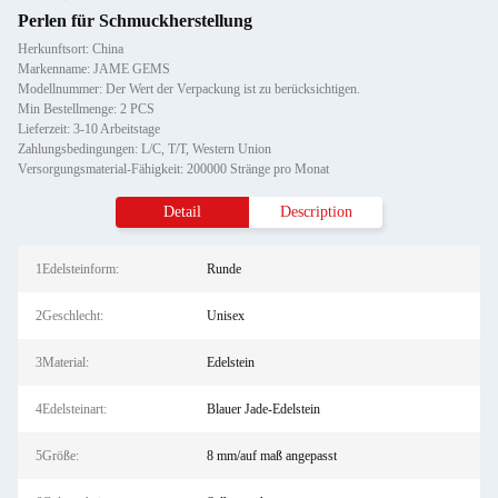
Perlen für Schmuckherstellung
Herkunftsort: China
Markenname: JAME GEMS
Modellnummer: Der Wert der Verpackung ist zu berücksichtigen.
Min Bestellmenge: 2 PCS
Lieferzeit: 3-10 Arbeitstage
Zahlungsbedingungen: L/C, T/T, Western Union
Versorgungsmaterial-Fähigkeit: 200000 Stränge pro Monat
Detail
Description
1Edelsteinform:
Runde
2Geschlecht:
Unisex
3Material:
Edelstein
4Edelsteinart:
Blauer Jade-Edelstein
5Größe:
8 mm/auf maß angepasst