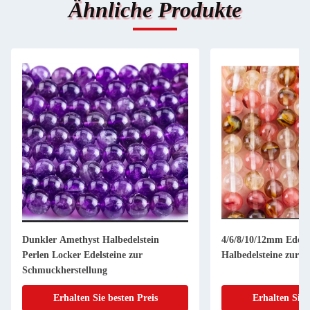
Ähnliche Produkte
Dunkler Amethyst Halbedelstein
4/6/8/10/12mm Edels
Perlen Locker Edelsteine zur
Halbedelsteine zur 
Schmuckherstellung
Erhalten Sie besten Preis
Erhalten Sie 