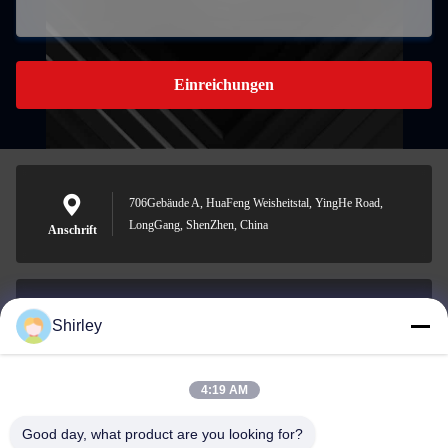
Einreichungen
706Gebäude A, HuaFeng Weisheitstal, YingHe Road,
LongGang, ShenZhen, China
Anschrift
Shirley
shirley@nature-trend.com
E-Mail-Adresse
4:19 AM
Good day, what product are you looking for?
0086-18148506772