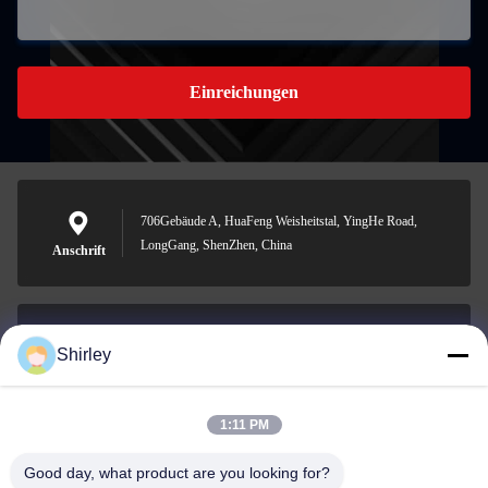
Einreichungen
706Gebäude A, HuaFeng Weisheitstal, YingHe Road,
LongGang, ShenZhen, China
Anschrift
Shirley
shirley@nature-trend.com
E-Mail-Adresse
1:11 PM
Good day, what product are you looking for?
0086-18148506772