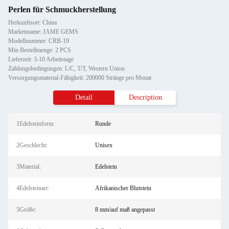
Perlen für Schmuckherstellung
Herkunftsort: China
Markenname: JAME GEMS
Modellnummer: CRB-19
Min Bestellmenge: 2 PCS
Lieferzeit: 3-10 Arbeitstage
Zahlungsbedingungen: L/C, T/T, Western Union
Versorgungsmaterial-Fähigkeit: 200000 Stränge pro Monat
Detail
Description
1Edelsteinform:
Runde
2Geschlecht:
Unisex
3Material:
Edelstein
4Edelsteinart:
Afrikanischer Blutstein
5Größe:
8 mm/auf maß angepasst