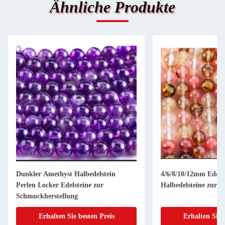
Ähnliche Produkte
Dunkler Amethyst Halbedelstein
4/6/8/10/12mm Edels
Perlen Locker Edelsteine zur
Halbedelsteine zur 
Schmuckherstellung
Erhalten Sie besten Preis
Erhalten Sie 