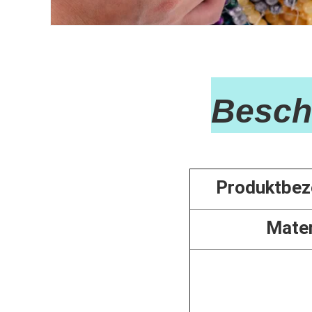
Besch
Produktbez
Mater