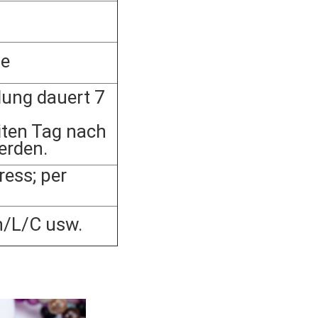
he
lung dauert 7
ten Tag nach
erden.
ess; per
n/L/C usw.