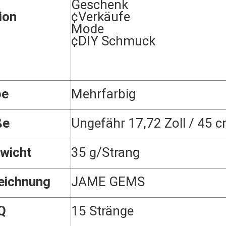
Geschenk
ion
¢Verkäufe
Mode
¢DIY Schmuck
be
Mehrfarbig
ße
Ungefähr 17,72 Zoll / 45 
wicht
35 g/Strang
eichnung
JAME GEMS
Q
15 Stränge