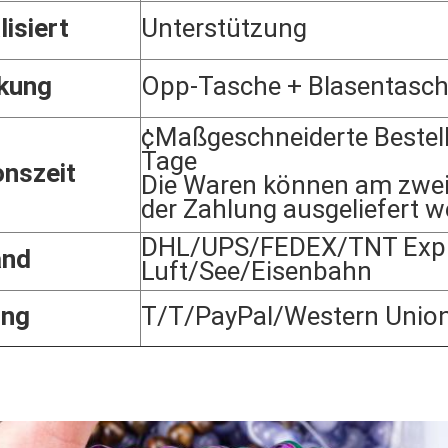
lisiert
Unterstützung
kung
Opp-Tasche + Blasentasc
¢Maßgeschneiderte Bestel
Tage
onszeit
Die Waren können am zwei
der Zahlung ausgeliefert w
DHL/UPS/FEDEX/TNT Expr
and
Luft/See/Eisenbahn
ung
T/T/PayPal/Western Unio