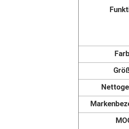
Funkt
Far
Grö
Nettoge
Markenbez
MO