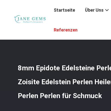
Startseite
Über Uns
Startseite
/
Produkte
/
Edelsteingeld
/
8mm Epidote Edels
Referenzen
8mm Epidote Edelsteine Perl
Zoisite Edelstein Perlen Heile
Perlen Perlen für Schmuck