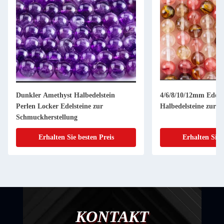
Dunkler Amethyst Halbedelstein
4/6/8/10/12mm Edels
Perlen Locker Edelsteine zur
Halbedelsteine zur 
Schmuckherstellung
Erhalten Sie besten Preis
Erhalten Sie 
KONTAKT