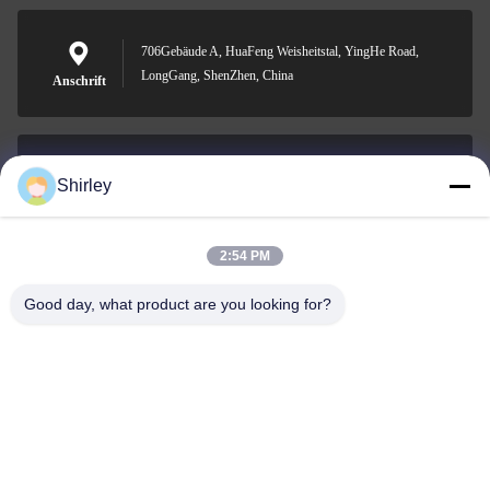
706Gebäude A, HuaFeng Weisheitstal, YingHe Road,
LongGang, ShenZhen, China
Anschrift
Shirley
shirley@nature-trend.com
E-Mail-Adresse
2:54 PM
Good day, what product are you looking for?
0086-18148506772
Phone
Shenzhen Jane Cheng Development Co.,