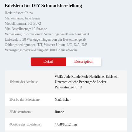
Edelstein für DIY Schmuckherstellung
Herkunftsort: China
Markenname: Jane Gems
Modellnummer: JG-B072
Min Bestellmenge: 10 Stränge
Verpackung Informationen: Sicherungspaket/Geschenkpaket
Lieferzeit: 5-30 Werktage hängen von der Bestellmenge ab
Zahlungsbedingungen: T/T, Western Union, L/C, D/A, D/P
Versorgungsmaterial-Fähigkeit: 10000 Stück/Woche
Detail
Description
Weiße Jade Runde Perle Natürlicher Edelstein
1Name des Artikels:
Unterschiedliche Perlengröße Locker
Perlenstränge für D
2Farbe der Edelsteine:
Natürliche
3Edelsteinform:
Runde
4Größe des Edelsteins:
4/6/8/10/12 mm