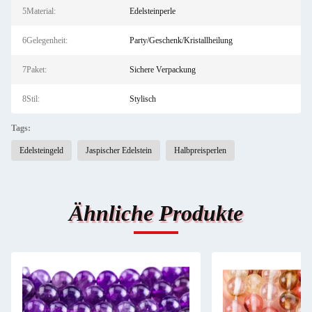
5Material:
Edelsteinperle
6Gelegenheit:
Party/Geschenk/Kristallheilung
7Paket:
Sichere Verpackung
8Stil:
Stylisch
Tags:
Edelsteingeld
Jaspischer Edelstein
Halbpreisperlen
Ähnliche Produkte